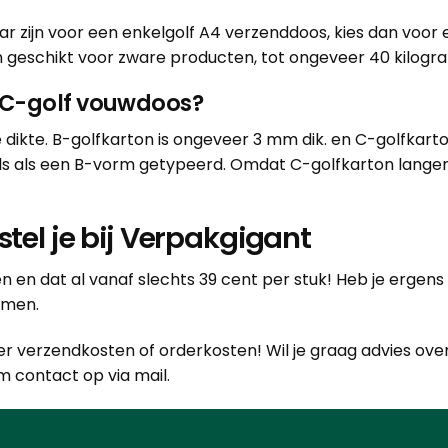
aar zijn voor een enkelgolf A4 verzenddoos, kies dan vo
 geschikt voor zware producten, tot ongeveer 40 kilogr
of C-golf vouwdoos?
de dikte. B-golfkarton is ongeveer 3 mm dik. en C-golfkar
els als een B-vorm getypeerd. Omdat C-golfkarton langere
tel je bij Verpakgigant
en en dat al vanaf slechts 39 cent per stuk! Heb je erg
omen.
er verzendkosten of orderkosten! Wil je graag advies ove
em
contact
op via mail.