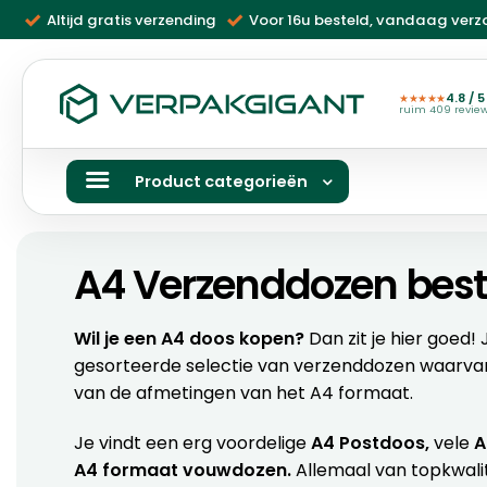
Ga
Altijd gratis verzending
Voor 16u besteld, vandaag ver
naar
inhoud
4.8 / 5
★★★★★
ruim 409 revie
Product categorieën
A4 Verzenddozen best
Wil je een A4 doos kopen?
Dan zit je hier goed!
gesorteerde selectie van verzenddozen waarvan
van de afmetingen van het A4 formaat.
Je vindt een erg voordelige
A4 Postdoos,
vele
A
A4 formaat vouwdozen.
Allemaal van topkwalit