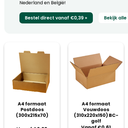
Nederland en België!
Bestel direct vanaf €0,39 »
Bekijk all
A4 formaat
A4 formaat
Postdoos
Vouwdoos
(300x215x70)
(310x220x150) BC-
golf
Vanaf €0,61