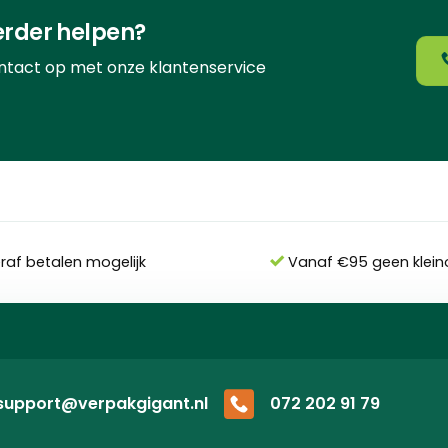
erder helpen?
ntact op met onze klantenservice
eraf betalen mogelijk
Vanaf €95 geen klein
support@verpakgigant.nl
072 202 91 79