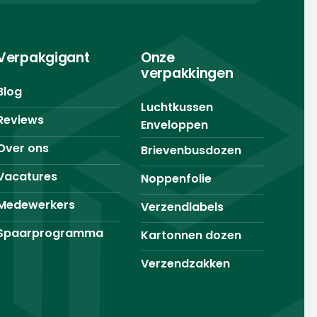
Verpakgigant
Onze
verpakkingen
Blog
Luchtkussen
Reviews
Enveloppen
Over ons
Brievenbusdozen
Vacatures
Noppenfolie
Medewerkers
Verzendlabels
Spaarprogramma
Kartonnen dozen
Verzendzakken