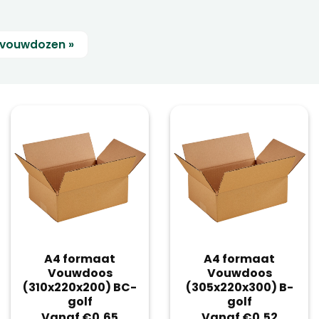
e vouwdozen »
A4 formaat
A4 formaat
Vouwdoos
Vouwdoos
(310x220x200) BC-
(305x220x300) B-
golf
golf
Vanaf €0,65
Vanaf €0,52