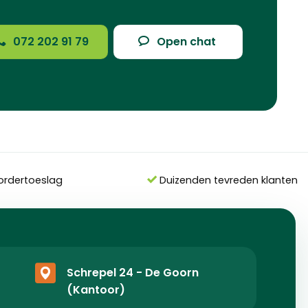
072 202 91 79
Open chat
ordertoeslag
Duizenden tevreden klanten
Schrepel 24 - De Goorn
(Kantoor)