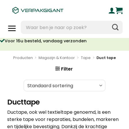
Ga
naar
inhoud
Zoeken
naar:
Voor 16u besteld, vandaag verzonden
Producten
>
Magazijn & Kantoor
>
Tape
>
Duct tape
Filter
Ducttape
Ductape, ook wel textieltape genoemd, is een
sterke tape voor reparaties, bundelen, markeren
en tijdelijke bevestiging. Dankzij de krachtige