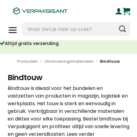
Ga
naar
inhoud
Zoeken
naar:
Altijd gratis verzending
Voor 16u besteld, vandaag verzonden
Producten
>
Omsnoeringsmaterialen
>
Bindtouw
Bindtouw
Bindtouw is ideaal voor het bundelen en
vastzetten van producten in magazijn, logistiek en
werkplaats. Het touw is sterk en eenvoudig in
gebruik. Verkrijgbaar in verschillende materialen
en diktes voor elke toepassing. Bestel bindtouw bij
Verpakgigant en profiteer altijd van snelle levering
en geen verzendkosten.
Lees verder