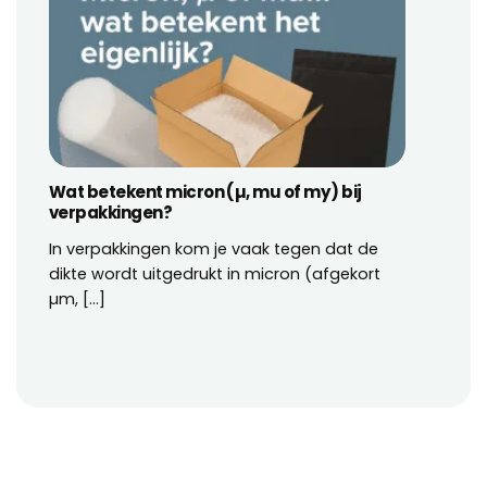
Wat betekent micron (µ, mu of my) bij
Het ve
verpakkingen?
bedru
In verpakkingen kom je vaak tegen dat de
Een ka
dikte wordt uitgedrukt in micron (afgekort
allee
µm, [...]
vervoer