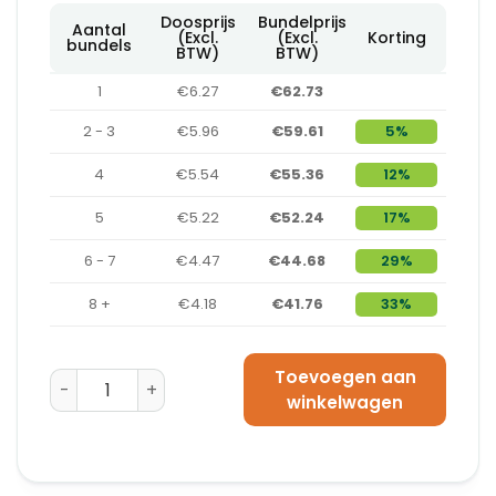
Doosprijs
Bundelprijs
Aantal
(Excl.
(Excl.
Korting
bundels
BTW)
BTW)
1
€6.27
€62.73
2 - 3
€5.96
€59.61
5%
4
€5.54
€55.36
12%
5
€5.22
€52.24
17%
6 - 7
€4.47
€44.68
29%
8 +
€4.18
€41.76
33%
Toevoegen aan
Amerikaanse Vouwdoos 1070 x 460 x 370 - BC-Golf aa
winkelwagen