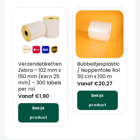
Verzendetiketten
Bubbeltjesplastic
V
Zebra – 102 mm x
/ Noppenfolie Rol
P
150 mm (Kern 25
50 cm x 100 m
T
mm) – 300 labels
m
Vanaf €20,27
per rol
V
Vanaf €1,90
Bekijk
product
Bekijk
product