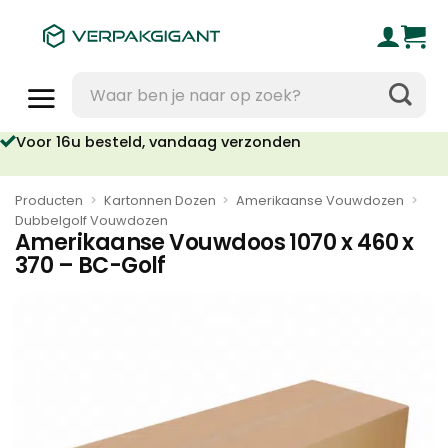
Ga
naar
inhoud
Zoeken
naar:
Voor 16u besteld, vandaag verzonden
Geen orderkosten vanaf €95
Producten
>
Kartonnen Dozen
>
Amerikaanse Vouwdozen
>
Dubbelgolf Vouwdozen
Amerikaanse Vouwdoos 1070 x 460 x
370 – BC-Golf