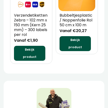
Verzendetiketten
Bubbeltjesplastic
V
Zebra – 102 mm x
/ Noppenfolie Rol
P
150 mm (Kern 25
50 cm x 100 m
T
mm) – 300 labels
m
Vanaf €20,27
per rol
V
Vanaf €1,90
Bekijk
product
Bekijk
product