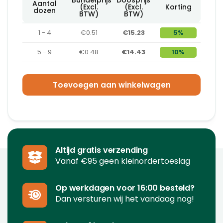
Aantal
(Excl.
(Excl.
Korting
dozen
BTW)
BTW)
1 - 4
€0.51
€15.23
5%
5 - 9
€0.48
€14.43
10%
Toevoegen aan winkelwagen
Altijd gratis verzending
Vanaf €95 geen kleinordertoeslag
Op werkdagen voor 16:00 besteld?
Dan versturen wij het vandaag nog!