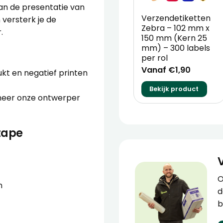
an de presentatie van
Verzendetiketten
 versterk je de
Zebra – 102 mm x
.
150 mm (Kern 25
mm) – 300 labels
per rol
Vanaf €1,90
ukt en negatief printen
Bekijk product
anneer onze ontwerper
tape
O
n
d
b