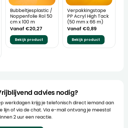
Bubbeltjesplastic /
Verpakkingstape
W
Noppenfolie Rol 50
PP Acryl High Tack
5
cm x 100 m
(50 mm x 66 m)
V
Vanaf €20,27
Vanaf €0,89
Bekijk product
Bekijk product
Vrijblijvend advies nodig?
p werkdagen krijg je telefonisch direct iemand aan
e lijn of via de chat. Via e-mail ontvang je meestal
innen 2 uur een reactie.