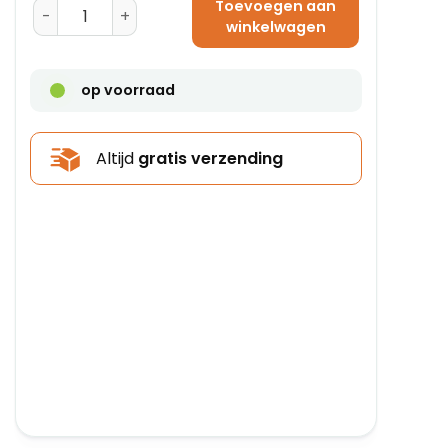
Toevoegen aan
Bedrukte PVC Tape - No Noise - 50 mm x 66 m (2 kleur
winkelwagen
op voorraad
Altijd
gratis verzending