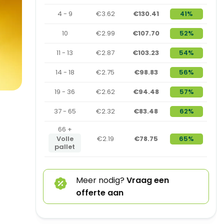
4 - 9
€3.62
€130.41
41%
10
€2.99
€107.70
52%
11 - 13
€2.87
€103.23
54%
14 - 18
€2.75
€98.83
56%
19 - 36
€2.62
€94.48
57%
37 - 65
€2.32
€83.48
62%
66 +
Volle
€2.19
€78.75
65%
pallet
Meer nodig?
Vraag een
offerte aan