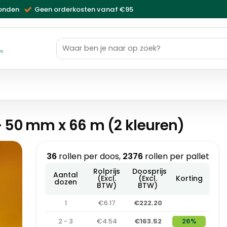
zonden
Geen orderkosten vanaf €95
Zoeken
naar:
ws
– 50 mm x 66 m (2 kleuren)
36
rollen per doos,
2376
rollen per pallet
Rolprijs
Doosprijs
Aantal
(Excl.
(Excl.
Korting
dozen
BTW)
BTW)
1
€6.17
€222.20
2 - 3
€4.54
€163.52
26%