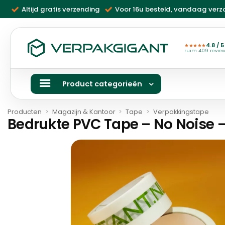
Ga
Altijd gratis verzending
Voor 16u besteld, vandaag ver
naar
inhoud
4.8 / 5
★★★★★
ruim 409 revie
Product categorieën
Producten
>
Magazijn & Kantoor
>
Tape
>
Verpakkingstape
Bedrukte PVC Tape – No Noise 