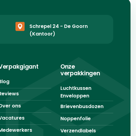
Schrepel 24 - De Goorn
(Kantoor)
Verpakgigant
Onze
verpakkingen
Blog
Luchtkussen
Reviews
Enveloppen
Over ons
Brievenbusdozen
Vacatures
Noppenfolie
Medewerkers
Verzendlabels