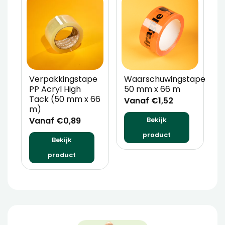
Verpakkingstape
Waarschuwingstape
T
PP Acryl High
50 mm x 66 m
D
Tack (50 mm x 66
Vanaf €1,52
V
m)
Vanaf €0,89
Bekijk
product
Bekijk
product