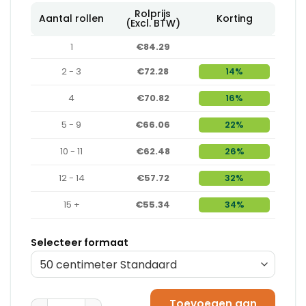
Rolprijs
Aantal rollen
Korting
(Excl. BTW)
1
€84.29
2 - 3
€72.28
14%
4
€70.82
16%
5 - 9
€66.06
22%
10 - 11
€62.48
26%
12 - 14
€57.72
32%
15 +
€55.34
34%
Selecteer formaat
Toevoegen aan
Bubbeltjesplastic / Noppenfolie Rol 120 cm x 100 met