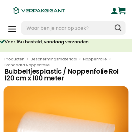
Ga
naar
inhoud
Zoeken
naar:
oor 16u besteld, vandaag verzonden
Geen orderkosten vanaf €95
Producten
>
Beschermingsmateriaal
>
Noppenfolie
>
Standaard Noppenfolie
Bubbeltjesplastic / Noppenfolie Rol
120 cm x 100 meter