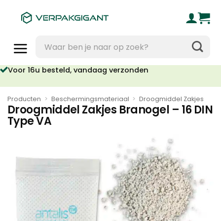
Ga
naar
inhoud
Zoeken
naar:
Voor 16u besteld, vandaag verzonden
Producten
>
Beschermingsmateriaal
>
Droogmiddel Zakjes
Droogmiddel Zakjes Branogel – 16 DIN
Type VA