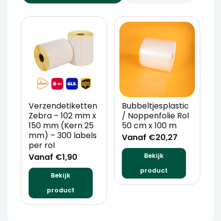
Verzendetiketten
Bubbeltjesplastic
V
Zebra – 102 mm x
/ Noppenfolie Rol
P
150 mm (Kern 25
50 cm x 100 m
T
mm) – 300 labels
m
Vanaf €20,27
per rol
V
Vanaf €1,90
Bekijk
product
Bekijk
product