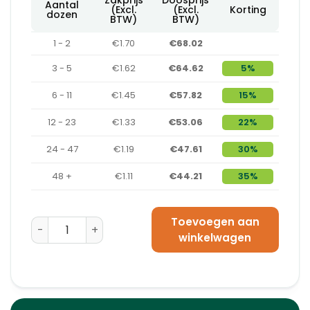
Aantal
(Excl.
(Excl.
Korting
dozen
BTW)
BTW)
1 - 2
€1.70
€68.02
3 - 5
€1.62
€64.62
5%
6 - 11
€1.45
€57.82
15%
12 - 23
€1.33
€53.06
22%
24 - 47
€1.19
€47.61
30%
48 +
€1.11
€44.21
35%
Toevoegen aan
Droogmiddel Zakjes Branogel – 16 DIN Type VA aantal
winkelwagen