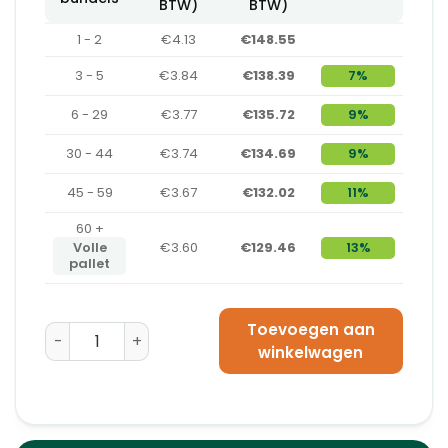
BTW)
BTW)
1 - 2
€4.13
€148.55
3 - 5
€3.84
€138.39
7%
6 - 29
€3.77
€135.72
9%
30 - 44
€3.74
€134.69
9%
45 - 59
€3.67
€132.02
11%
60 +
Volle
€3.60
€129.46
13%
pallet
Toevoegen aan
Duct tape Oranje - 50 mm x 33 m aantal
winkelwagen