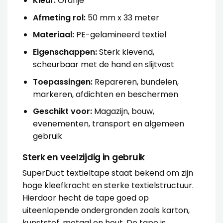
Kleur:
Oranje
Afmeting rol:
50 mm x 33 meter
Materiaal:
PE-gelamineerd textiel
Eigenschappen:
Sterk klevend,
scheurbaar met de hand en slijtvast
Toepassingen:
Repareren, bundelen,
markeren, afdichten en beschermen
Geschikt voor:
Magazijn, bouw,
evenementen, transport en algemeen
gebruik
Sterk en veelzijdig in gebruik
SuperDuct textieltape staat bekend om zijn
hoge kleefkracht en sterke textielstructuur.
Hierdoor hecht de tape goed op
uiteenlopende ondergronden zoals karton,
kunststof, metaal en hout. De tape is