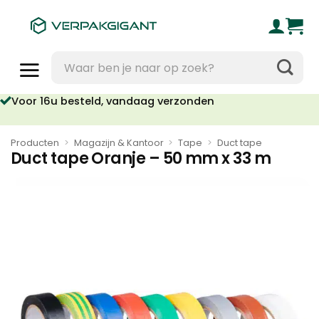
Ga
naar
inhoud
Zoeken
naar:
Voor 16u besteld, vandaag verzonden
Producten
>
Magazijn & Kantoor
>
Tape
>
Duct tape
Duct tape Oranje – 50 mm x 33 m