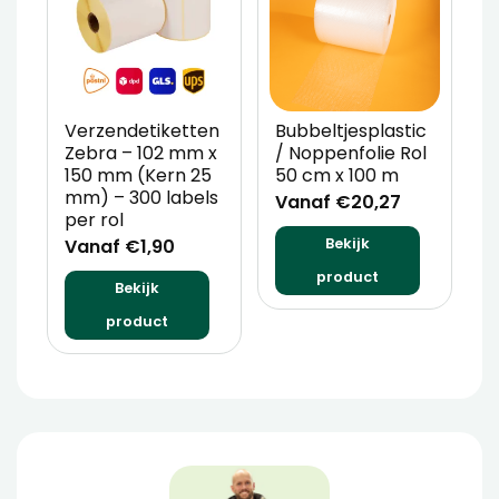
Verzendetiketten
Bubbeltjesplastic
V
Zebra – 102 mm x
/ Noppenfolie Rol
P
150 mm (Kern 25
50 cm x 100 m
T
mm) – 300 labels
m
Vanaf €20,27
per rol
V
Vanaf €1,90
Bekijk
product
Bekijk
product