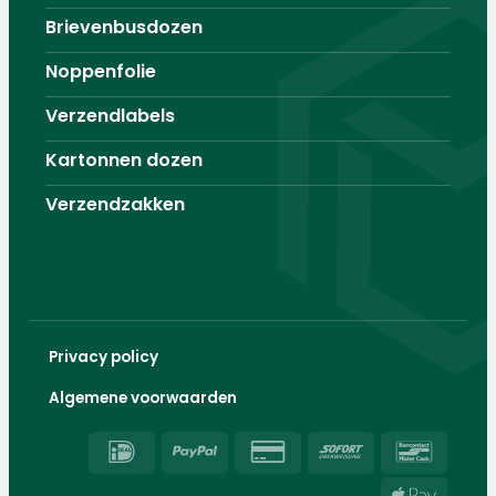
Brievenbusdozen
Noppenfolie
Verzendlabels
Kartonnen dozen
Verzendzakken
Privacy policy
Algemene voorwaarden
IDeal
PayPal
Credit
Sofort
Banco
Card
Apple