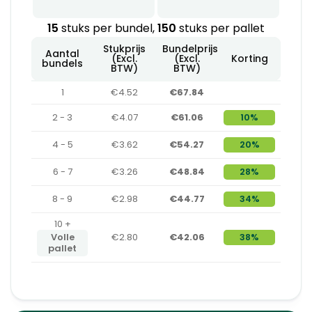
15
stuks per bundel,
150
stuks per pallet
Stukprijs
Bundelprijs
Aantal
(Excl.
(Excl.
Korting
bundels
BTW)
BTW)
1
€4.52
€67.84
2 - 3
€4.07
€61.06
10%
4 - 5
€3.62
€54.27
20%
6 - 7
€3.26
€48.84
28%
8 - 9
€2.98
€44.77
34%
10 +
Volle
€2.80
€42.06
38%
pallet