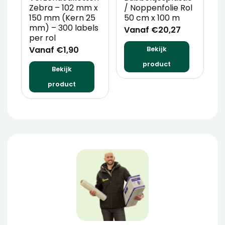
Zebra – 102 mm x
/ Noppenfolie Rol
P
150 mm (Kern 25
50 cm x 100 m
T
mm) – 300 labels
m
Vanaf €20,27
per rol
V
Vanaf €1,90
Bekijk
product
Bekijk
product