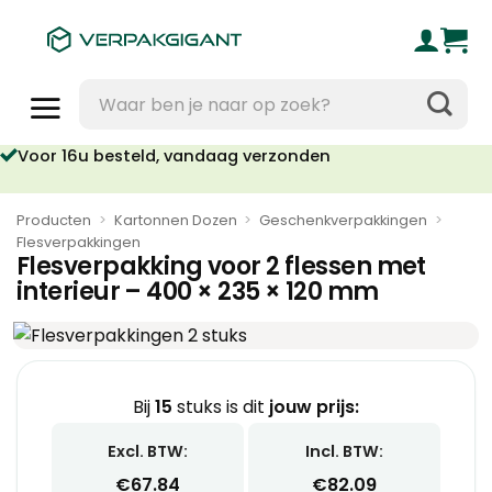
Ga
naar
inhoud
Zoeken
naar:
Voor 16u besteld, vandaag verzonden
Producten
>
Kartonnen Dozen
>
Geschenkverpakkingen
>
Flesverpakkingen
Flesverpakking voor 2 flessen met
interieur – 400 × 235 × 120 mm
Bij
15
stuks is dit
jouw prijs:
Excl. BTW:
Incl. BTW:
€
67.84
€
82.09