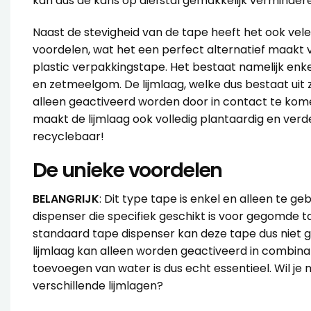
kan dus de kans op diefstal gemakkelijk verminder
Naast de stevigheid van de tape heeft het ook vele 
voordelen, wat het een perfect alternatief maakt
plastic verpakkingstape. Het bestaat namelijk enkel
en zetmeelgom. De lijmlaag, welke dus bestaat ui
alleen geactiveerd worden door in contact te kom
maakt de lijmlaag ook volledig plantaardig en verd
recyclebaar!
De unieke voordelen
BELANGRIJK
: Dit type tape is enkel en alleen te g
dispenser die specifiek geschikt is voor gegomde 
standaard tape dispenser kan deze tape dus niet 
lijmlaag kan alleen worden geactiveerd in combina
toevoegen van water is dus echt essentieel. Wil je
m
verschillende lijmlagen
?