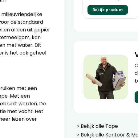
en!
Bekijk product
milieuvriendelijke
 voor de standaard
 en alleen uit papier
t zetmeelgom, kan
en met water. Dit
er is het ook geheel
O
d
b
ebruiken met een
tape. Met een
gebruikt worden. De
tie met vocht. Het
eer lezen over
> Bekijk alle
Tape
> Bekijk alle
Kantoor & Ma