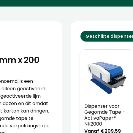
Geschikte dispense
 mm x 200
noemd, is een
e alleen geactiveerd
geactiveerde lijm
n dozen en dit omdat
Dispenser voor
t karton kan dringen.
Gegomde Tape –
ActivaPaper®
egomde tape te
NK2000
omde verpakkingstape
Vanaf €209,59