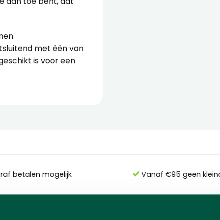
je aan toe bent, dat
enen
itsluitend met één van
geschikt is voor een
eraf betalen mogelijk
Vanaf €95 geen klein