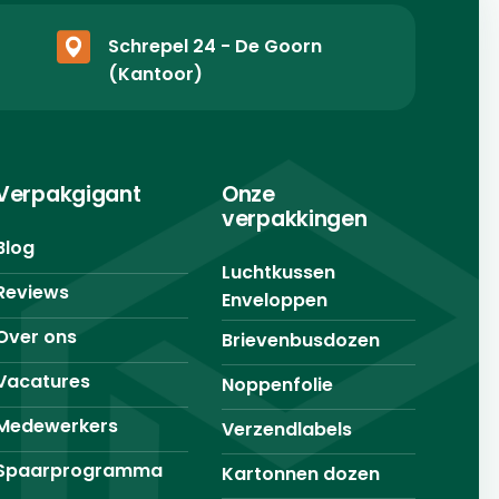
Schrepel 24 - De Goorn
(Kantoor)
Verpakgigant
Onze
verpakkingen
Blog
Luchtkussen
Reviews
Enveloppen
Over ons
Brievenbusdozen
Vacatures
Noppenfolie
Medewerkers
Verzendlabels
Spaarprogramma
Kartonnen dozen