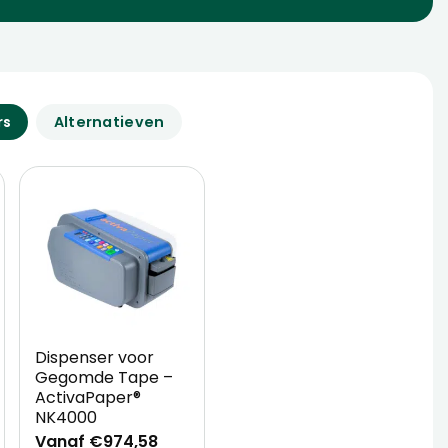
rs
Alternatieven
Dispenser voor
Gegomde Tape –
ActivaPaper®
NK4000
Vanaf €974,58