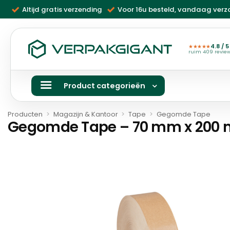
Ga
Altijd gratis verzending
Voor 16u besteld, vandaag ver
naar
inhoud
4.8 / 5
★★★★★
ruim 409 revie
Product categorieën
Producten
>
Magazijn & Kantoor
>
Tape
>
Gegomde Tape
Gegomde Tape – 70 mm x 200 