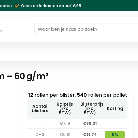
zonden
Geen orderkosten vanaf €95
Zoeken
naar:
ws
m – 60 g/m²
12
rollen per blister,
540
rollen per pallet
Rolprijs
Blisterprijs
Aantal
(Excl.
(Excl.
Korting
blisters
BTW)
BTW)
1
€7.19
€86.31
2 - 3
€6.81
€81.74
5%