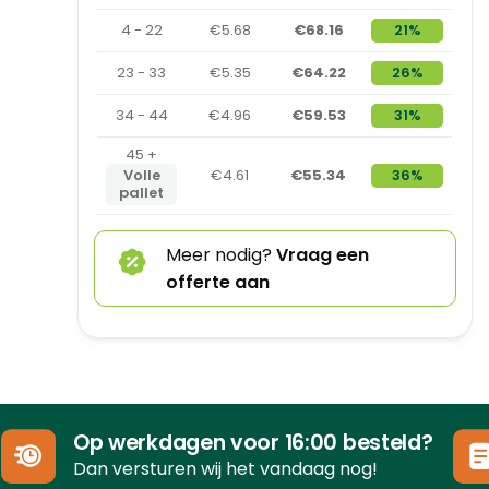
4 - 22
€5.68
€68.16
21%
23 - 33
€5.35
€64.22
26%
34 - 44
€4.96
€59.53
31%
45 +
Volle
€4.61
€55.34
36%
pallet
Meer nodig?
Vraag een
offerte aan
Op werkdagen voor 16:00 besteld?
Dan versturen wij het vandaag nog!