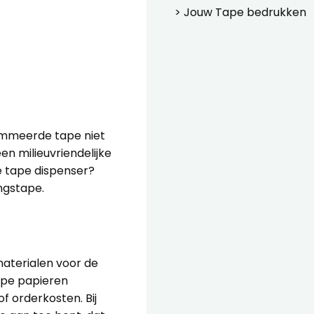
> Jouw
Tape bedrukken
gommeerde tape niet
en milieuvriendelijke
de tape dispenser?
ngstape
.
materialen voor de
kope papieren
 orderkosten. Bij