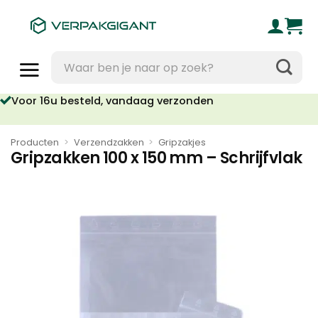
Ga
naar
inhoud
Zoeken
naar:
Voor 16u besteld, vandaag verzonden
Geen orderkosten vanaf €95
Producten
>
Verzendzakken
>
Gripzakjes
Gripzakken 100 x 150 mm – Schrijfvlak