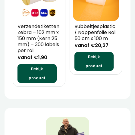
Verzendetiketten
Bubbeltjesplastic
V
Zebra – 102 mm x
/ Noppenfolie Rol
P
150 mm (Kern 25
50 cm x 100 m
T
mm) – 300 labels
m
Vanaf €20,27
per rol
V
Vanaf €1,90
Bekijk
product
Bekijk
product