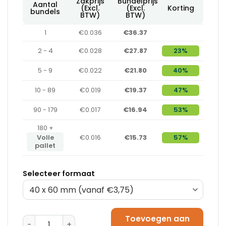
Zakprijs
Bundelprijs
Aantal
(Excl.
(Excl.
Korting
bundels
BTW)
BTW)
1
€0.036
€36.37
2 - 4
€0.028
€27.87
23%
5 - 9
€0.022
€21.80
40%
10 - 89
€0.019
€19.37
47%
90 - 179
€0.017
€16.94
53%
180 +
Volle
€0.016
€15.73
57%
pallet
Selecteer formaat
Toevoegen aan
Gripzakken 100 x 150 mm - Schrijfvlak aantal