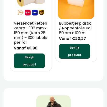
Verzendetiketten
Bubbeltjesplastic
V
Zebra – 102 mm x
/ Noppenfolie Rol
P
150 mm (Kern 25
50 cm x 100 m
T
mm) – 300 labels
m
Vanaf €20,27
per rol
V
Vanaf €1,90
Bekijk
product
Bekijk
product