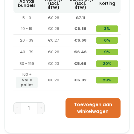
Aantal
(Excl.
(Excl.
Korting
bundels
BTW)
BTW)
5 - 9
€0.28
€7.11
10 - 19
€0.28
€6.89
3%
20 - 39
€0.27
€6.68
6%
40 - 79
€0.26
€6.46
9%
80 - 159
€0.23
€5.69
20%
160 +
Volle
€0.20
€5.02
29%
pallet
Toevoegen aan
Hoekprofielen 500 x 300 x 3 mm aantal
winkelwagen