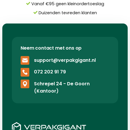
Vanaf €95 geen kleinordertoeslag
Duizenden tevreden klanten
Neem contact met ons op
support@verpakgigant.nl
072 202 91 79
Schrepel 24 - De Goorn
(Kantoor)