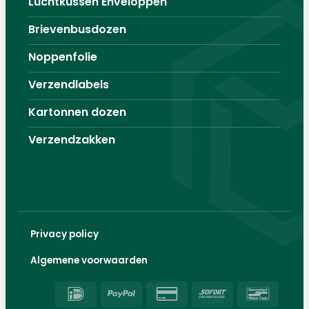
Luchtkussen Enveloppen
Brievenbusdozen
Noppenfolie
Verzendlabels
Kartonnen dozen
Verzendzakken
Privacy policy
Algemene voorwaarden
IDeal
PayPal
Credit
Sofort
Banco
Card