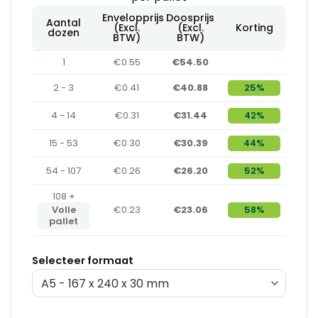
Envelopprijs
Doosprijs
Aantal
(Excl.
(Excl.
Korting
dozen
BTW)
BTW)
1
€0.55
€54.50
2 - 3
€0.41
€40.88
25%
4 - 14
€0.31
€31.44
42%
15 - 53
€0.30
€30.39
44%
54 - 107
€0.26
€26.20
52%
108 +
Volle
€0.23
€23.06
58%
pallet
Selecteer formaat