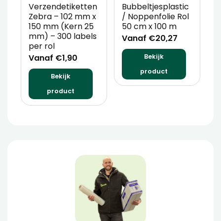
Verzendetiketten
Bubbeltjesplastic
V
Zebra – 102 mm x
/ Noppenfolie Rol
P
150 mm (Kern 25
50 cm x 100 m
T
mm) – 300 labels
m
Vanaf €20,27
per rol
V
Vanaf €1,90
Bekijk
product
Bekijk
product