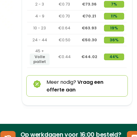
2 - 3
€0.73
€73.36
7%
4 - 9
€0.70
€70.21
11%
10 - 23
€0.64
€63.93
19%
24 - 44
€0.50
€50.30
36%
45 +
Volle
€0.44
€44.02
44%
pallet
Meer nodig?
Vraag een
offerte aan
Op werkdagen voor 16:00 besteld?