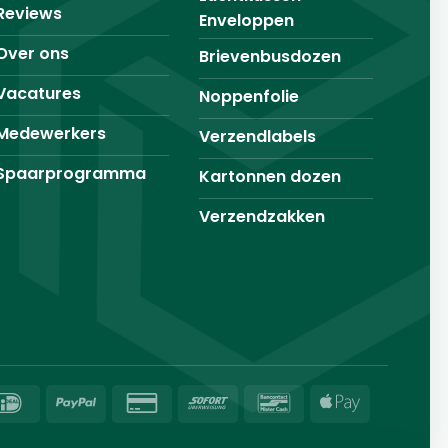
Reviews
Enveloppen
Over ons
Brievenbusdozen
Vacatures
Noppenfolie
Medewerkers
Verzendlabels
Spaarprogramma
Kartonnen dozen
Verzendzakken
IDeal
PayPal
Credit
Sofort
Bancontact
Apple
Card
Pay