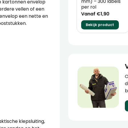
mm) – 300 labels
e kartonnen envelop
per rol
erdere vellen of een
Vanaf €1,90
 envelop een nette en
 poststukken.
Bekijk product
O
d
b
tische klepsluiting,