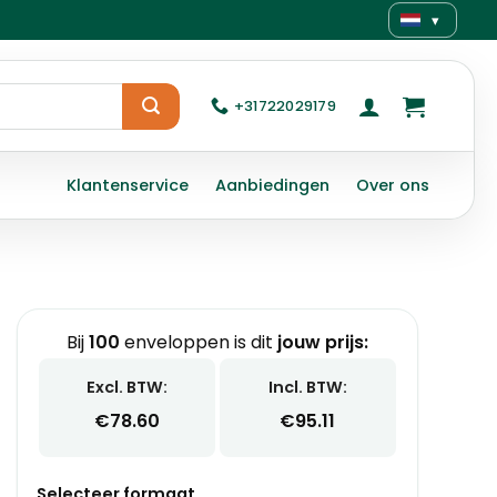
▾
+31722029179
Klantenservice
Aanbiedingen
Over ons
Bij
100
enveloppen is dit
jouw prijs:
Excl. BTW:
Incl. BTW:
€
78.60
€
95.11
Selecteer formaat