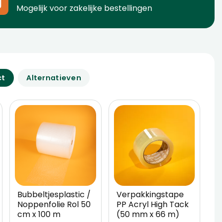
Mogelijk voor zakelijke bestellingen
ct
Alternatieven
Bubbeltjesplastic /
Verpakkingstape
W
Noppenfolie Rol 50
PP Acryl High Tack
5
cm x 100 m
(50 mm x 66 m)
V