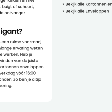
vige randen en het
> Bekijk alle
Kartonnen e
 buigt of scheurt,
> Bekijk alle
Enveloppen
 de ontvanger
igant?
en een ruime voorraad,
renlange ervaring weten
e werken. Heb je
vinden van de juiste
 kartonnen enveloppen
 werkdag vóór 16:00
nden. Zo ben je altijd
vering.