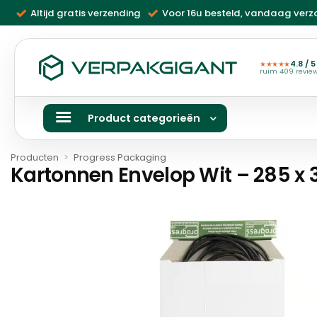
Ga
Altijd gratis verzending
Voor 16u besteld, vandaag ver
naar
inhoud
4.8 / 5
★★★★★
ruim 409 revie
Product categorieën
Producten
>
Progress Packaging
Kartonnen Envelop Wit – 285 x