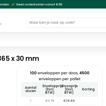
zonden
Geen orderkosten vanaf €95
Zoeken
naar:
ws
 365 x 30 mm
100
enveloppen per doos,
4500
enveloppen per pallet
Envelopprijs
Doosprijs
Aantal
(Excl.
(Excl.
Korting
dozen
BTW)
BTW)
1
€0.79
€78.60