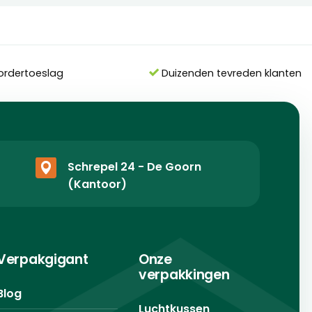
ordertoeslag
Duizenden tevreden klanten
Schrepel 24 - De Goorn
(Kantoor)
Verpakgigant
Onze
verpakkingen
Blog
Luchtkussen