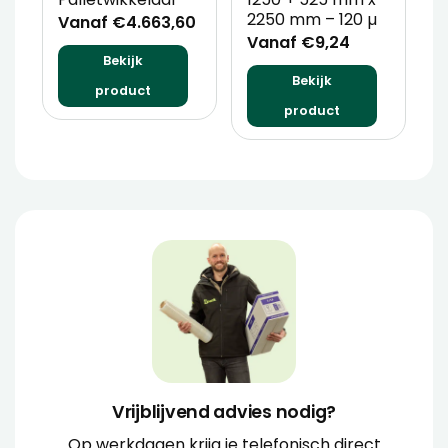
2250 mm – 120 µ
P
Vanaf €4.663,60
Vanaf €9,24
V
Bekijk
Bekijk
product
product
Vrijblijvend advies nodig?
Op werkdagen krijg je telefonisch direct