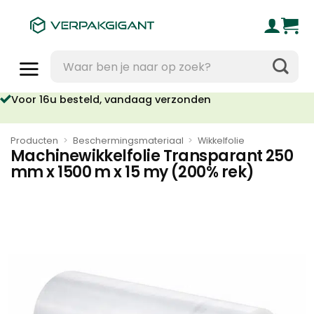
Ga
naar
inhoud
Zoeken
naar:
Voor 16u besteld, vandaag verzonden
Producten
>
Beschermingsmateriaal
>
Wikkelfolie
Machinewikkelfolie Transparant 250
mm x 1500 m x 15 my (200% rek)