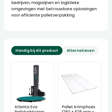
bedrijven, magazijnen en logistieke
omgevingen met betrouwbare oplossingen
voor efficiënte palletverpakking.
Handig bij dit product
Alternatieven
Atlanta Eva
Pallet Krimphoes
M
Palletwikkelaar
1250 + 525 mm x
M