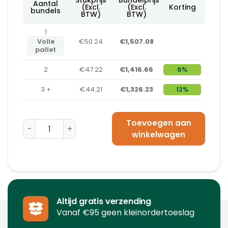
Aantal
(Excl.
(Excl.
Korting
bundels
BTW)
BTW)
1
Volle
€50.24
€1,507.08
pallet
2
€47.22
€1,416.66
6%
3 +
€44.21
€1,326.23
12%
Toevoegen aan
Machinewikkelfolie Transparant 250 mm x 1500 m x 1
winkelwagen
Altijd gratis verzending
Vanaf €95 geen kleinordertoeslag