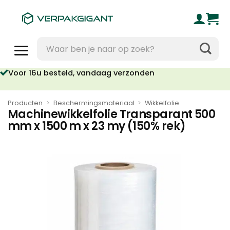
Ga
naar
inhoud
Zoeken
naar:
Voor 16u besteld, vandaag verzonden
Producten
>
Beschermingsmateriaal
>
Wikkelfolie
Machinewikkelfolie Transparant 500
mm x 1500 m x 23 my (150% rek)