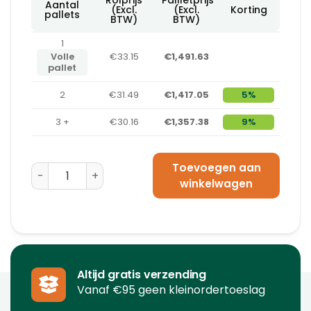
Aantal
(Excl.
(Excl.
Korting
pallets
BTW)
BTW)
1
Volle
€33.15
€1,491.63
pallet
2
€31.49
€1,417.05
5%
3 +
€30.16
€1,357.38
9%
Toevoegen aan
Machinewikkelfolie Transparant 500 mm x 1500 m x 2
winkelwagen
Altijd gratis verzending
Vanaf €95 geen kleinordertoeslag