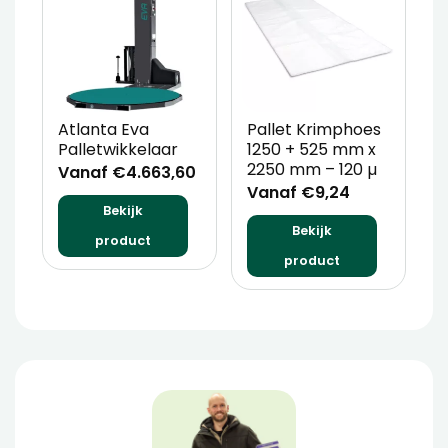
Atlanta Eva
Pallet Krimphoes
M
Palletwikkelaar
1250 + 525 mm x
M
2250 mm – 120 µ
P
Vanaf €4.663,60
Vanaf €9,24
V
Bekijk
Bekijk
product
product