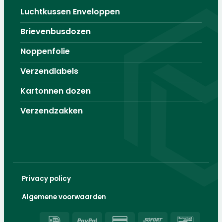
Luchtkussen Enveloppen
Brievenbusdozen
Noppenfolie
Verzendlabels
Kartonnen dozen
Verzendzakken
Privacy policy
Algemene voorwaarden
IDeal
PayPal
Credit
Sofort
Banco