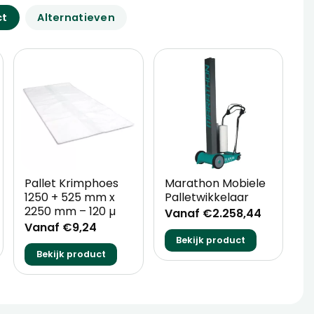
ct
Alternatieven
Pallet Krimphoes
Marathon Mobiele
H
1250 + 525 mm x
Palletwikkelaar
5
2250 mm – 120 µ
Vanaf €2.258,44
Vanaf €9,24
V
Bekijk product
Bekijk product