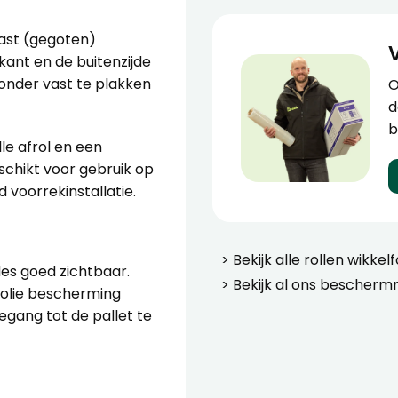
cast (gegoten)
nkant en de buitenzijde
zonder vast te plakken
O
d
b
le afrol en een
eschikt voor gebruik op
voorrekinstallatie.
> Bekijk alle
rollen wikkelf
es goed zichtbaar.
> Bekijk al ons
beschermm
 folie bescherming
oegang tot de pallet te