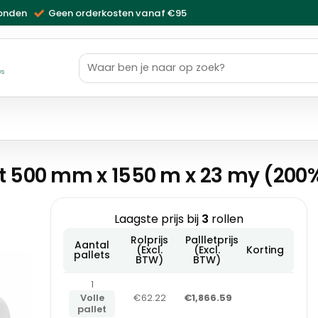
zonden
Geen orderkosten vanaf €95
Zoeken
naar:
ws
t 500 mm x 1550 m x 23 my (200%
Laagste prijs bij
3
rollen
Rolprijs
Pallletprijs
Aantal
(Excl.
(Excl.
Korting
pallets
BTW)
BTW)
1
Volle
€62.22
€1,866.59
pallet