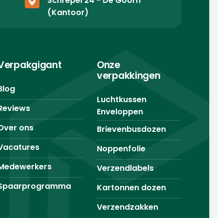
Schrepel 24 - De Goorn
(Kantoor)
Verpakgigant
Onze
verpakkingen
Blog
Luchtkussen
Reviews
Enveloppen
Over ons
Brievenbusdozen
Vacatures
Noppenfolie
Medewerkers
Verzendlabels
Spaarprogramma
Kartonnen dozen
Verzendzakken