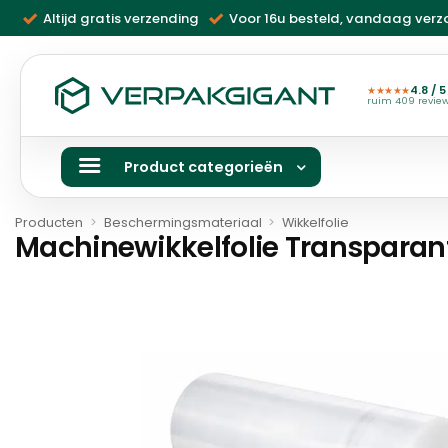
Ga
Altijd gratis verzending
Voor 16u besteld, vandaag ver
naar
inhoud
4.8 / 5
★★★★★
ruim 409 revie
Product categorieën
Producten
>
Beschermingsmateriaal
>
Wikkelfolie
Machinewikkelfolie Transparan