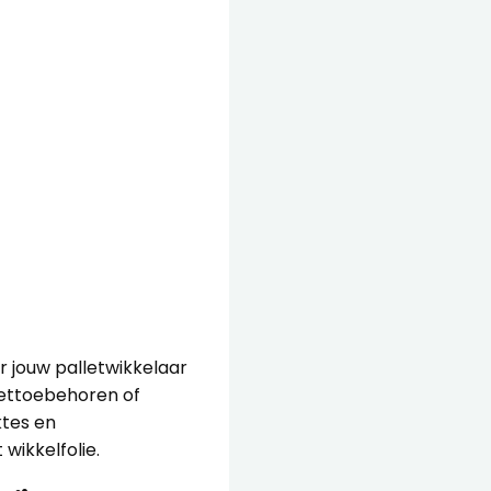
or jouw palletwikkelaar
lettoebehoren
of
ktes en
t
wikkelfolie
.