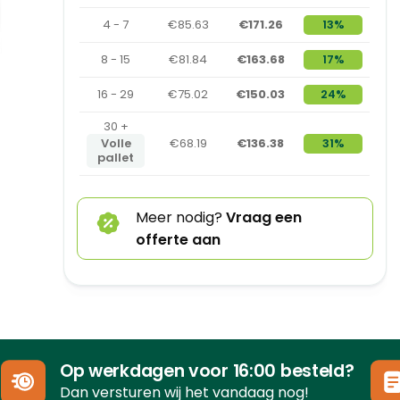
4 - 7
€85.63
€171.26
13%
8 - 15
€81.84
€163.68
17%
16 - 29
€75.02
€150.03
24%
30 +
Volle
€68.19
€136.38
31%
pallet
Meer nodig?
Vraag een
offerte aan
Op werkdagen voor 16:00 besteld?
Dan versturen wij het vandaag nog!