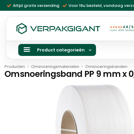
Ga
Altijd gratis verzending
Voor 16u besteld, vandaag ver
naar
inhoud
4.8 / 5
★★★★★
ruim 409 revie
Product categorieën
Producten
>
Omsnoeringsmaterialen
>
Omsnoeringsbanden
Omsnoeringsband PP 9 mm x 0