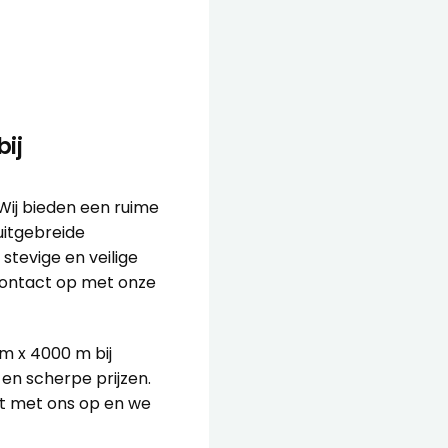
ij
 Wij bieden een ruime
uitgebreide
stevige en veilige
ontact
op met onze
m x 4000 m bij
 en scherpe prijzen.
ct met ons op en we