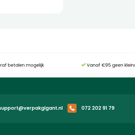
eraf betalen mogelijk
Vanaf €95 geen klein
support@verpakgigant.nl
072 202 91 79