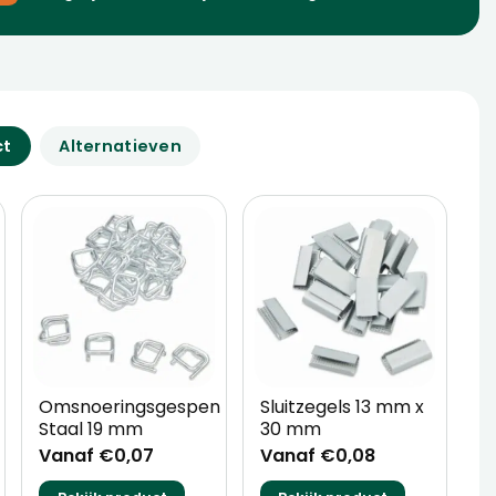
ct
Alternatieven
n
Omsnoeringsgespen
Sluitzegels 13 mm x
H
Staal 19 mm
30 mm
o
Vanaf €0,07
Vanaf €0,08
V