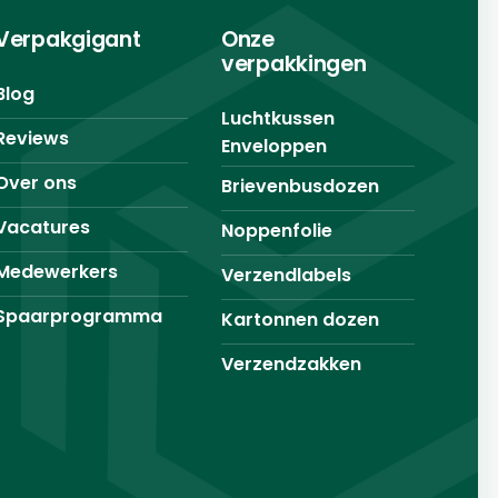
Verpakgigant
Onze
verpakkingen
Blog
Luchtkussen
Reviews
Enveloppen
Over ons
Brievenbusdozen
Vacatures
Noppenfolie
Medewerkers
Verzendlabels
Spaarprogramma
Kartonnen dozen
Verzendzakken