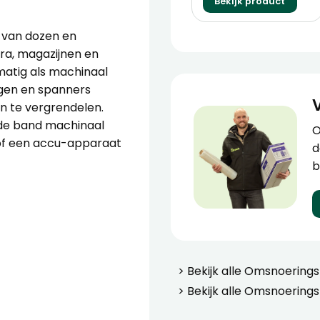
Bekijk product
 van dozen en
tra, magazijnen en
matig als machinaal
ngen en spanners
n te vergrendelen.
 de band machinaal
O
of een accu-apparaat
d
b
> Bekijk alle
Omsnoering
> Bekijk alle
Omsnoerings