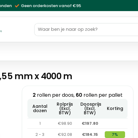
zonden
Geen orderkosten vanaf €95
Zoeken
naar:
ws
,55 mm x 4000 m
2
rollen per doos,
60
rollen per pallet
Rolprijs
Doosprijs
Aantal
(Excl.
(Excl.
Korting
dozen
BTW)
BTW)
1
€98.90
€197.80
2 - 3
€92.08
€184.15
7%