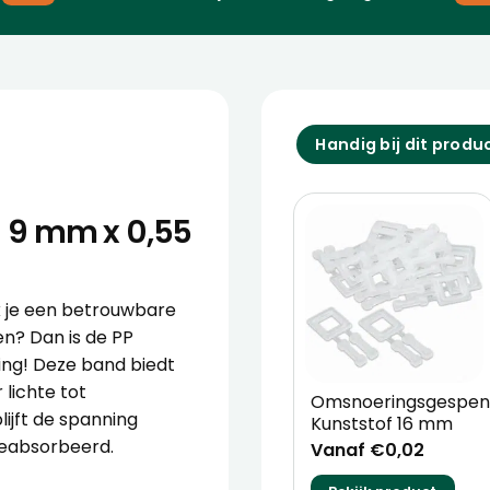
Handig bij dit produ
 9 mm x 0,55
k je een betrouwbare
n? Dan is de PP
ng! Deze band biedt
 lichte tot
Omsnoeringsgespe
ijft de spanning
Kunststof 16 mm
geabsorbeerd.
Vanaf €0,02