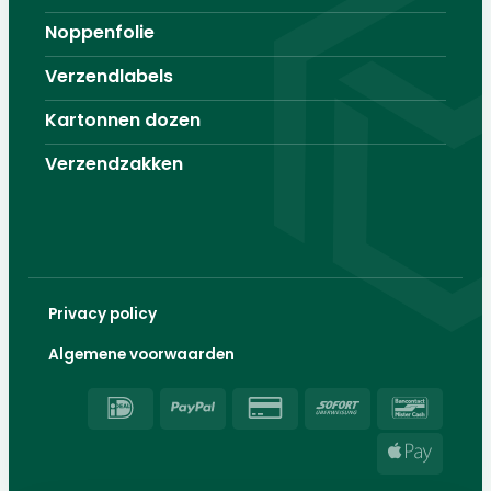
Noppenfolie
Verzendlabels
Kartonnen dozen
Verzendzakken
Privacy policy
Algemene voorwaarden
IDeal
PayPal
Credit
Sofort
Banco
Card
Apple
2
Pay