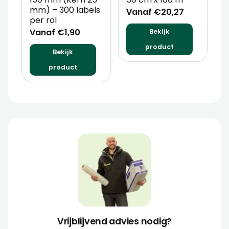
mm) – 300 labels
m
Vanaf €20,27
per rol
V
Vanaf €1,90
Bekijk
product
Bekijk
product
Vrijblijvend advies nodig?