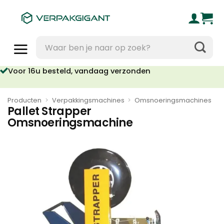
Ga
naar
inhoud
Zoeken
naar:
Voor 16u besteld, vandaag verzonden
Producten
>
Verpakkingsmachines
>
Omsnoeringsmachines
Pallet Strapper
Omsnoeringsmachine