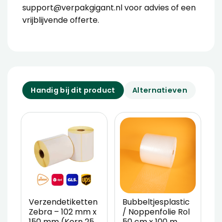
support@verpakgigant.nl voor advies of een
vrijblijvende offerte.
Handig bij dit product
Alternatieven
Verzendetiketten
Bubbeltjesplastic
V
Zebra – 102 mm x
/ Noppenfolie Rol
P
150 mm (Kern 25
50 cm x 100 m
T