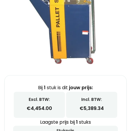
Bij
1
stuk is dit
jouw prijs:
Excl. BTW:
Incl. BTW:
€
4,454.00
€
5,389.34
Laagste prijs bij
1
stuks
Stukprijs