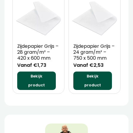
Zijdepapier Grijs –
Zijdepapier Grijs –
Z
28 gram/m² –
24 gram/m² –
2
420 x 600 mm
750 x 500 mm
7
Vanaf €1,73
Vanaf €2,53
V
Bekijk
Bekijk
product
product