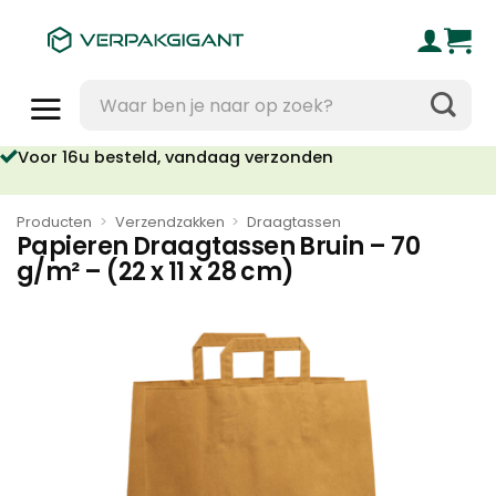
Ga
naar
inhoud
Zoeken
naar:
Voor 16u besteld, vandaag verzonden
Producten
>
Verzendzakken
>
Draagtassen
Papieren Draagtassen Bruin – 70
g/m² – (22 x 11 x 28 cm)