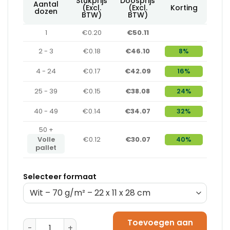
Stukprijs
Doosprijs
Aantal
(Excl.
(Excl.
Korting
dozen
BTW)
BTW)
1
€0.20
€50.11
2 - 3
€0.18
€46.10
8%
4 - 24
€0.17
€42.09
16%
25 - 39
€0.15
€38.08
24%
40 - 49
€0.14
€34.07
32%
50 +
Volle
€0.12
€30.07
40%
pallet
Selecteer formaat
Toevoegen aan
Papieren Draagtassen Bruin - 70 g/m² - (22 x 11 x 28 