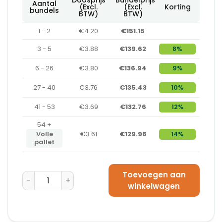
Aantal
(Excl.
(Excl.
Korting
bundels
BTW)
BTW)
1 - 2
€4.20
€151.15
3 - 5
€3.88
€139.62
8%
6 - 26
€3.80
€136.94
9%
27 - 40
€3.76
€135.43
10%
41 - 53
€3.69
€132.76
12%
54 +
Volle
€3.61
€129.96
14%
pallet
Toevoegen aan
Papieren Verpakkingstape 50 mm x 25 m aantal
winkelwagen