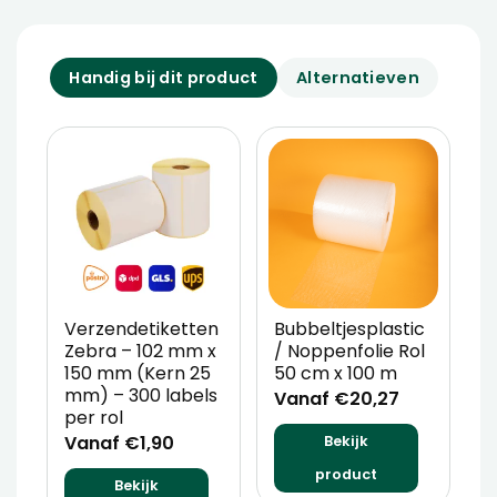
Handig bij dit product
Alternatieven
Verzendetiketten
Bubbeltjesplastic
V
Zebra – 102 mm x
/ Noppenfolie Rol
P
150 mm (Kern 25
50 cm x 100 m
T
mm) – 300 labels
m
Vanaf €20,27
per rol
V
Vanaf €1,90
Bekijk
product
Bekijk