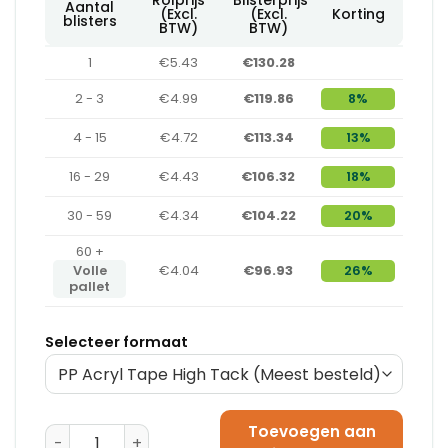
Aantal
(Excl.
(Excl.
Korting
blisters
BTW)
BTW)
1
€5.43
€130.28
2 - 3
€4.99
€119.86
8%
4 - 15
€4.72
€113.34
13%
16 - 29
€4.43
€106.32
18%
30 - 59
€4.34
€104.22
20%
60 +
Volle
€4.04
€96.93
26%
pallet
Selecteer formaat
Toevoegen aan
Papieren Verpakkingstape 75 mm x 50 m aantal