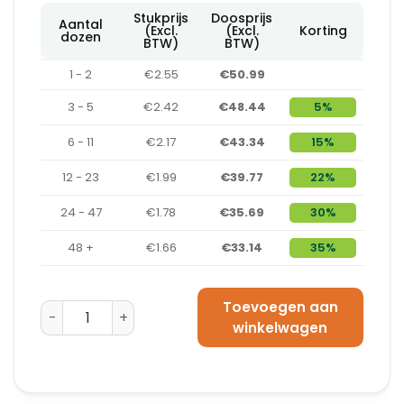
Stukprijs
Doosprijs
Aantal
(Excl.
(Excl.
Korting
dozen
BTW)
BTW)
1 - 2
€2.55
€50.99
3 - 5
€2.42
€48.44
5%
6 - 11
€2.17
€43.34
15%
12 - 23
€1.99
€39.77
22%
24 - 47
€1.78
€35.69
30%
48 +
€1.66
€33.14
35%
Toevoegen aan
Vuilniszak 43 µm Zwart - Sluitband (700 x 1050 mm) - 
winkelwagen