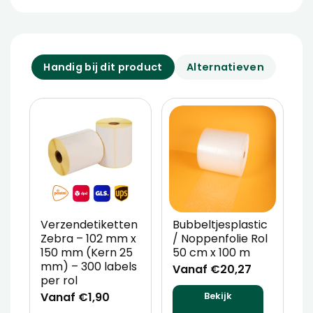
Handig bij dit product
Alternatieven
Verzendetiketten
Bubbeltjesplastic
V
Zebra – 102 mm x
/ Noppenfolie Rol
P
150 mm (Kern 25
50 cm x 100 m
T
mm) – 300 labels
m
Vanaf €20,27
per rol
V
Vanaf €1,90
Bekijk