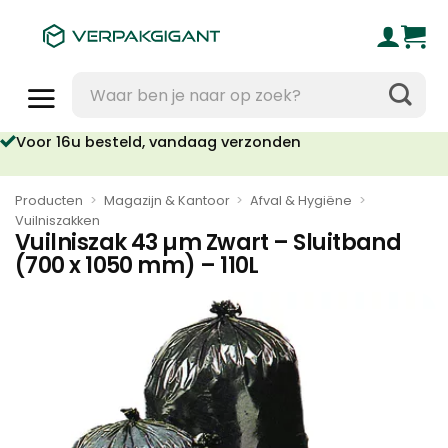
Ga
naar
inhoud
Zoeken
naar:
Voor 16u besteld, vandaag verzonden
Producten
>
Magazijn & Kantoor
>
Afval & Hygiëne
>
Vuilniszakken
Vuilniszak 43 µm Zwart – Sluitband
(700 x 1050 mm) – 110L