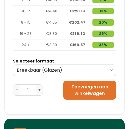
4 - 7
€4.40
€220.19
13%
8 - 15
€4.05
€202.47
20%
16 - 23
€3.80
€189.82
25%
24 +
€3.39
€169.57
33%
Selecteer formaat
Toevoegen aan
Waarschuwingsetiketten 'Documenten Ingesloten' -
winkelwagen