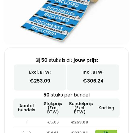
Bij
50
stuks is dit
jouw prijs:
Excl. BTW:
Incl. BTW:
€
253.09
€
306.24
50
stuks per bundel
Stukprijs
Bundelprijs
Aantal
(Excl.
(Excl.
Korting
bundels
BTW)
BTW)
1
€5.06
€253.09
2 - 3
€4.66
€232.84
8%