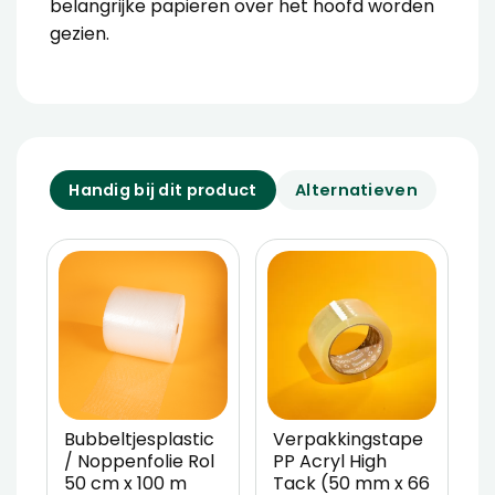
belangrijke papieren over het hoofd worden
gezien.
Handig bij dit product
Alternatieven
Bubbeltjesplastic
Verpakkingstape
F
/ Noppenfolie Rol
PP Acryl High
O
50 cm x 100 m
Tack (50 mm x 66
4