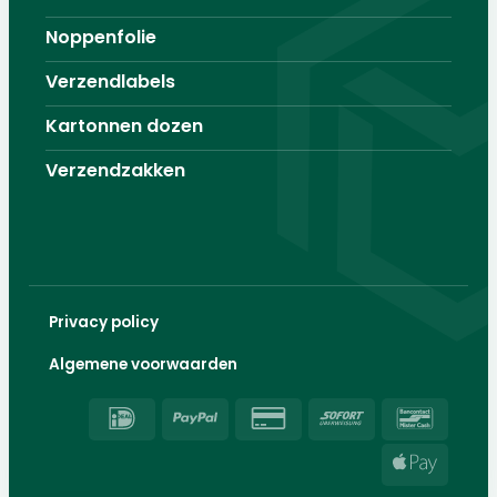
Noppenfolie
Verzendlabels
Kartonnen dozen
Verzendzakken
Privacy policy
Algemene voorwaarden
IDeal
PayPal
Credit
Sofort
Banco
Card
Apple
2
Pay