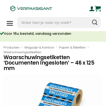
Ga
naar
inhoud
Zoeken
naar:
oor 16u besteld, vandaag verzonden
Geen orderkosten vanaf €95
Producten
>
Magazijn & Kantoor
>
Papier & Etiketten
>
Waarschuwingsetiketten
Waarschuwingsetiketten
‘Documenten Ingesloten’ – 46 x 125
mm