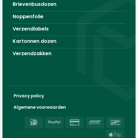
Brievenbusdozen
Noppenfolie
Verzendlabels
Kartonnen dozen
Verzendzakken
Privacy policy
Algemene voorwaarden
IDeal
PayPal
Credit
Sofort
Banco
Card
Apple
2