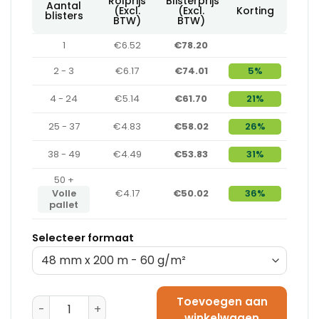
Rolprijs
Blisterprijs
Aantal
(Excl.
(Excl.
Korting
blisters
BTW)
BTW)
1
€6.52
€78.20
2 - 3
€6.17
€74.01
5%
4 - 24
€5.14
€61.70
21%
25 - 37
€4.83
€58.02
26%
38 - 49
€4.49
€53.83
31%
50 +
Volle
€4.17
€50.02
36%
pallet
Selecteer formaat
Toevoegen aan
Gegomde Tape Wit - 60 mm x 200 m - 60 g/m² aanta
winkelwagen