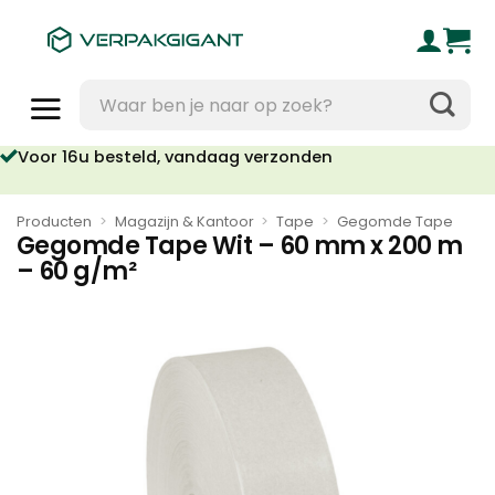
Ga
naar
inhoud
Zoeken
naar:
oor 16u besteld, vandaag verzonden
Geen orderkosten vanaf €95
Producten
>
Magazijn & Kantoor
>
Tape
>
Gegomde Tape
Gegomde Tape Wit – 60 mm x 200 m
– 60 g/m²