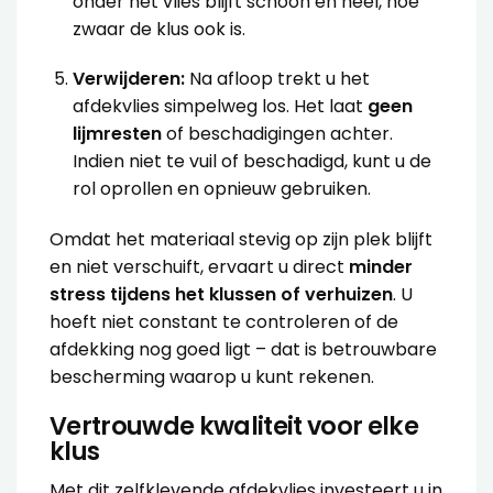
onder het vlies blijft schoon en heel, hoe
zwaar de klus ook is.
Verwijderen:
Na afloop trekt u het
afdekvlies simpelweg los. Het laat
geen
lijmresten
of beschadigingen achter.
Indien niet te vuil of beschadigd, kunt u de
rol oprollen en opnieuw gebruiken.
Omdat het materiaal stevig op zijn plek blijft
en niet verschuift, ervaart u direct
minder
stress tijdens het klussen of verhuizen
. U
hoeft niet constant te controleren of de
afdekking nog goed ligt – dat is betrouwbare
bescherming waarop u kunt rekenen.
Vertrouwde kwaliteit voor elke
klus
Met dit zelfklevende afdekvlies investeert u in