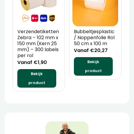
Verzendetiketten
Bubbeltjesplastic
V
Zebra – 102 mm x
/ Noppenfolie Rol
P
150 mm (Kern 25
50 cm x 100 m
T
mm) – 300 labels
m
Vanaf €20,27
per rol
V
Vanaf €1,90
Bekijk
product
Bekijk
product