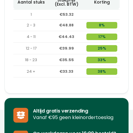
Aantal stuks
Korting
(Excl. BTW)
1
€53.32
2 - 3
€48.88
8%
4 - 11
€44.43
17%
12 - 17
€39.99
25%
18 - 23
€35.55
33%
24 +
€33.33
38%
Altijd gratis verzending
Vanaf €95 geen kleinordertoeslag