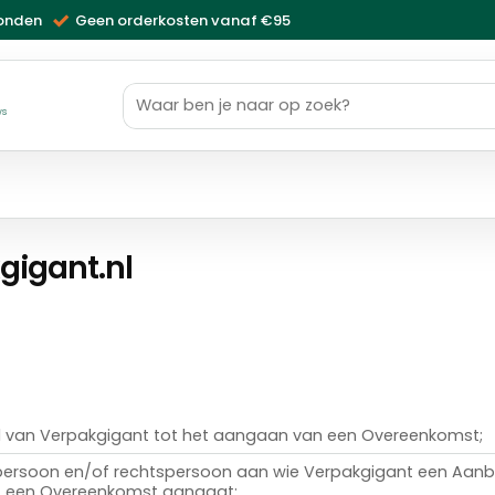
zonden
Geen orderkosten vanaf €95
Zoeken
naar:
ws
igant.nl
 van Verpakgigant tot het aangaan van een Overeenkomst;
k persoon en/of rechtspersoon aan wie Verpakgigant een Aanbi
t een Overeenkomst aangaat;