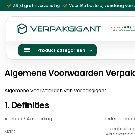
Ga
Altijd gratis verzending
Voor 16u besteld, vandaag ver
naar
inhoud
4.8 / 5
★★★★★
ruim 409 revie
Product categorieën
Algemene Voorwaarden Verpakg
Algemene Voorwaarden van Verpakgigant
1. Definities
Aanbod / Aanbieding
ieder aanbod
de natuurlij
Klant
Verpakgigan