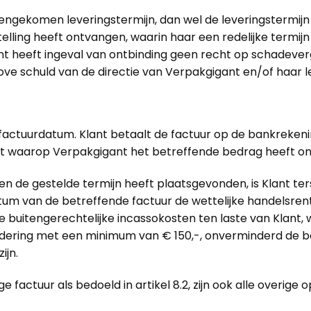
gekomen leveringstermijn, dan wel de leveringstermijn na
kestelling heeft ontvangen, waarin haar een redelijke ter
ant heeft ingeval van ontbinding geen recht op schadeverg
rove schuld van de directie van Verpakgigant en/of haar
factuurdatum. Klant betaalt de factuur op de bankrekeni
t waarop Verpakgigant het betreffende bedrag heeft o
en de gestelde termijn heeft plaatsgevonden, is Klant ter
tum van de betreffende factuur de wettelijke handelsrente
uitengerechtelijke incassokosten ten laste van Klant, we
dering met een minimum van € 150,-, onverminderd de b
ijn.
e factuur als bedoeld in artikel 8.2, zijn ook alle overi