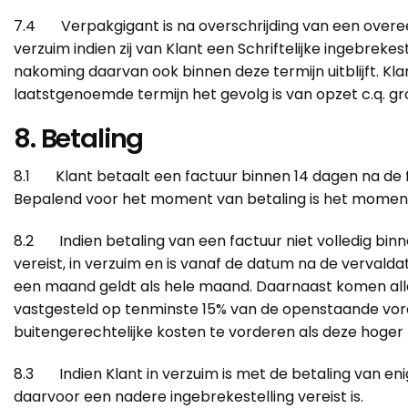
7.4 Verpakgigant is na overschrijding van een overeen
verzuim indien zij van Klant een Schriftelijke ingebre
nakoming daarvan ook binnen deze termijn uitblijft. Kl
laatstgenoemde termijn het gevolg is van opzet c.q. g
8. Betaling
8.1 Klant betaalt een factuur binnen 14 dagen na de 
Bepalend voor het moment van betaling is het momen
8.2 Indien betaling van een factuur niet volledig binn
vereist, in verzuim en is vanaf de datum na de vervalda
een maand geldt als hele maand. Daarnaast komen alle b
vastgesteld op tenminste 15% van de openstaande vor
buitengerechtelijke kosten te vorderen als deze hoger z
8.3 Indien Klant in verzuim is met de betaling van enig
daarvoor een nadere ingebrekestelling vereist is.