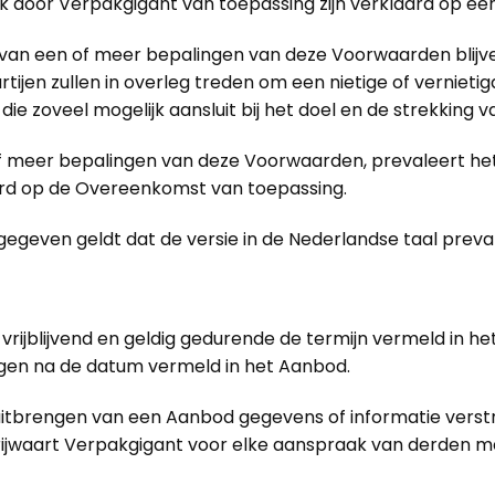
ijk door Verpakgigant van toepassing zijn verklaard op 
nt van een of meer bepalingen van deze Voorwaarden bli
ijen zullen in overleg treden om een nietige of verniet
 die zoveel mogelijk aansluit bij het doel en de strekking v
 meer bepalingen van deze Voorwaarden, prevaleert het
erd op de Overeenkomst van toepassing.
egeven geldt dat de versie in de Nederlandse taal preval
, vrijblijvend en geldig gedurende de termijn vermeld in
dagen na de datum vermeld in het Aanbod.
tbrengen van een Aanbod gegevens of informatie verstre
vrijwaart Verpakgigant voor elke aanspraak van derden m