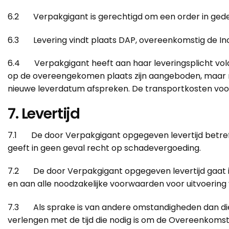
6.2 Verpakgigant is gerechtigd om een order in gedee
6.3 Levering vindt plaats DAP, overeenkomstig de Inc
6.4 Verpakgigant heeft aan haar leveringsplicht vold
op de overeengekomen plaats zijn aangeboden, maar n
nieuwe leverdatum afspreken. De transportkosten voor 
7. Levertijd
7.1 De door Verpakgigant opgegeven levertijd betreft a
geeft in geen geval recht op schadevergoeding.
7.2 De door Verpakgigant opgegeven levertijd gaat in
en aan alle noodzakelijke voorwaarden voor uitvoering
7.3 Als sprake is van andere omstandigheden dan die 
verlengen met de tijd die nodig is om de Overeenkoms