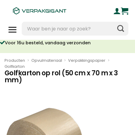
Ga
naar
inhoud
Zoeken
naar:
Voor 16u besteld, vandaag verzonden
Geen orderkosten vanaf €95
Producten
>
Opvulmateriaal
>
Verpakkingspapier
>
Golfkarton
Golfkarton op rol (50 cm x 70 m x 3
mm)