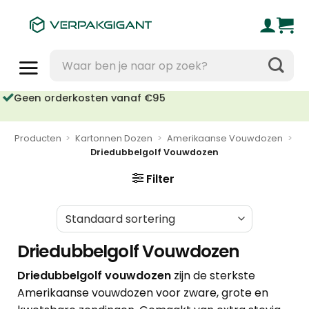
Ga
naar
inhoud
Zoeken
naar:
Geen orderkosten vanaf €95
Producten
>
Kartonnen Dozen
>
Amerikaanse Vouwdozen
>
Driedubbelgolf Vouwdozen
Filter
Driedubbelgolf Vouwdozen
Driedubbelgolf vouwdozen
zijn de sterkste
Amerikaanse vouwdozen voor zware, grote en