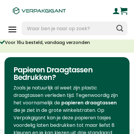
Ga
naar
inhoud
Zoeken
naar:
oor 16u besteld, vandaag verzonden
Geen orderkosten vanaf €95
Papieren Draagtassen
Bedrukken?
Zoals je natuurlijk al weet zijn plastic
draagtassen verleden tijd. Tegenwoordig zijn
het voornamelijk de
papieren draagtassen
die je ziet in de grote winkelstraten. Op
Verpakgigant kan je deze papieren tasjes
voordelig laten bedrukken tot maar liefst 8
kleuren en je kan kiezen uit
drie standaard