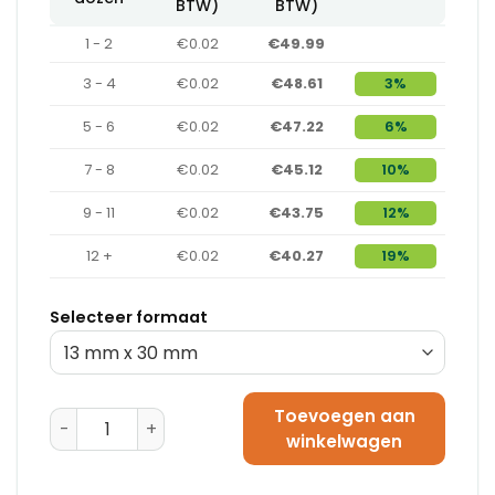
BTW)
BTW)
1 - 2
€0.02
€49.99
3 - 4
€0.02
€48.61
3%
5 - 6
€0.02
€47.22
6%
7 - 8
€0.02
€45.12
10%
9 - 11
€0.02
€43.75
12%
12 +
€0.02
€40.27
19%
Selecteer formaat
Toevoegen aan
Sluitzegels 16 mm x 28 mm aantal
winkelwagen