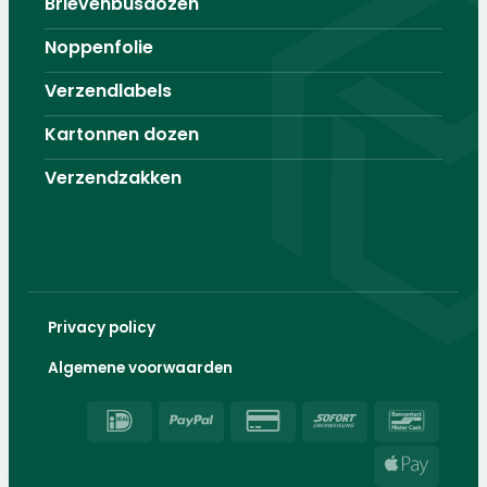
Brievenbusdozen
Noppenfolie
Verzendlabels
Kartonnen dozen
Verzendzakken
Privacy policy
Algemene voorwaarden
IDeal
PayPal
Credit
Sofort
Banco
Card
Apple
2