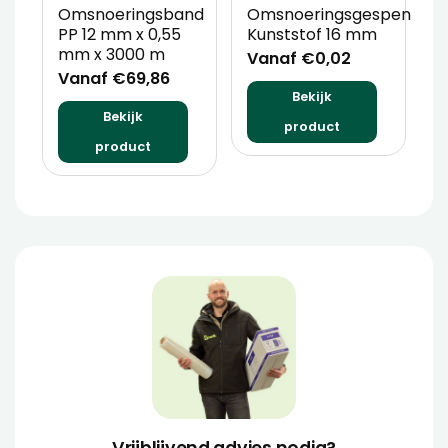
Omsnoeringsband
Omsnoeringsgespen
D
PP 12 mm x 0,55
Kunststof 16 mm
A
mm x 3000 m
O
Vanaf €0,02
Vanaf €69,86
V
Bekijk
Bekijk
product
product
Vrijblijvend advies nodig?