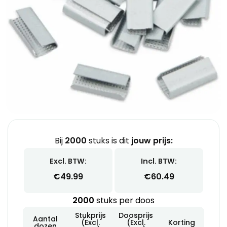
Bij
2000
stuks is dit
jouw prijs:
Excl. BTW:
Incl. BTW:
€
49.99
€
60.49
2000
stuks per doos
Stukprijs
Doosprijs
Aantal
(Excl.
(Excl.
Korting
dozen