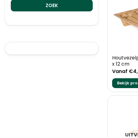
+
Houtvezelp
x 12 cm
Vanaf €4
Bekijk pr
UIT