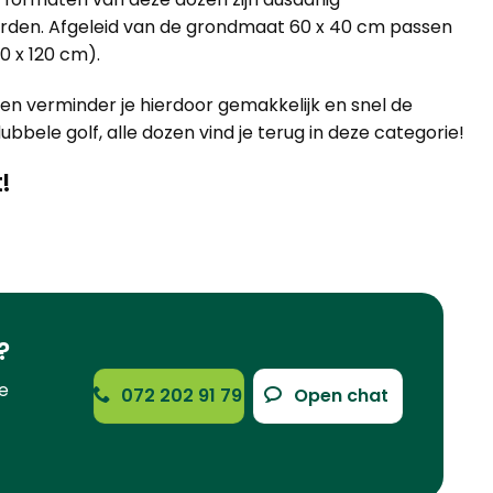
orden. Afgeleid van de grondmaat 60 x 40 cm passen
0 x 120 cm).
en verminder je hierdoor gemakkelijk en snel de
bele golf, alle dozen vind je terug in
deze categorie
!
!
?
e
072 202 91 79
Open chat