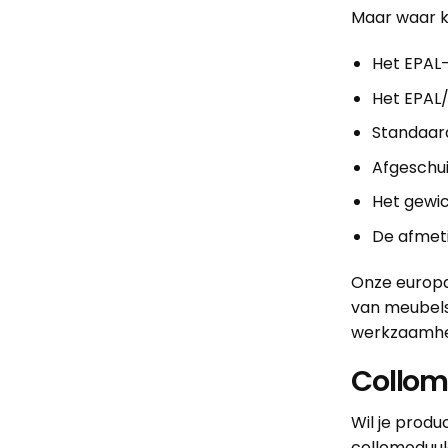
Maar waar ka
Het EPAL-
Het EPAL/
Standaard
Afgeschu
Het gewic
De afmet
Onze europa
van meubels,
werkzaamhede
Collom
Wil je produ
collomoduul