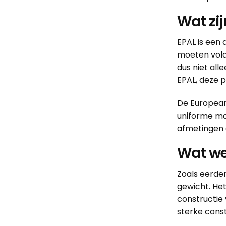
Wat zi
EPAL is een 
moeten vold
dus niet al
EPAL, deze p
De European
uniforme ma
afmetingen 
Wat we
Zoals eerde
gewicht. He
constructie
sterke const