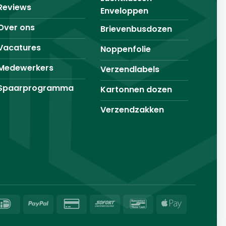
Reviews
Enveloppen
Over ons
Brievenbusdozen
Vacatures
Noppenfolie
Medewerkers
Verzendlabels
Spaarprogramma
Kartonnen dozen
Verzendzakken
IDeal
PayPal
Credit
Sofort
Bancontact
Apple
Card
Pay