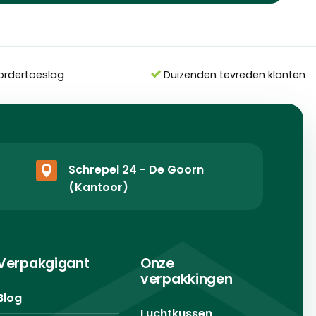
ordertoeslag
Duizenden tevreden klanten
Schrepel 24 - De Goorn
(Kantoor)
Verpakgigant
Onze
verpakkingen
Blog
Luchtkussen