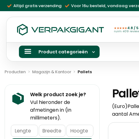
Ga
Altijd gratis verzending
Voor 16u besteld, vandaag ver
naar
inhoud
4.8 / 5
★★★★★
ruim 409 revie
Product categorieën
Producten
>
Magazijn & Kantoor
>
Pallets
Palle
Welk product zoek je?
Vul hieronder de
(Euro)Palle
afmetingen in (in
aantal
Ame
millimeters).