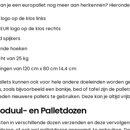
n je een europallet nog meer aan herkennen? Hieronder ze
logo op de klos links
EUR logo op de klos rechts
 spijkers
inde hoeken
ht van 25 kg
ingen van 120 cm x 80 cm 14,4 cm
llets kunnen ook voor hele andere doeleinden worden ge
 zoals bijvoorbeeld een bankje, bed of tafel zijn de palle
n nieuwere pallets te gebruiken. Deze kan je altijd vrijbl
oduul- en Palletdozen
cten in verschillende dozen verzenden en deze vervolgen
dozen, of ook wel palletdozen genoemd, te gebruiken. De