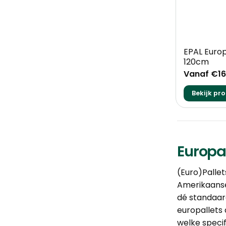
+
EPAL Europ
120cm
Vanaf €16
Bekijk pr
Europal
(Euro)Pallet
Amerikaans
dé standaard
europallets 
welke specif