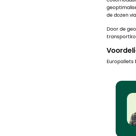
geoptimalis
de dozen via
Door de geop
transportkos
Voordeli
Europallets b