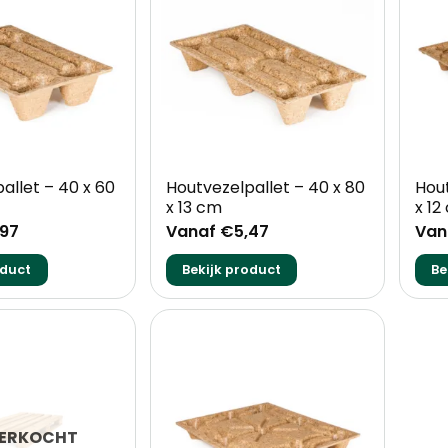
+
+
allet – 40 x 60
Houtvezelpallet – 40 x 80
Hout
x 13 cm
x 12
,97
Vanaf €5,47
Van
oduct
Bekijk product
Be
VERKOCHT