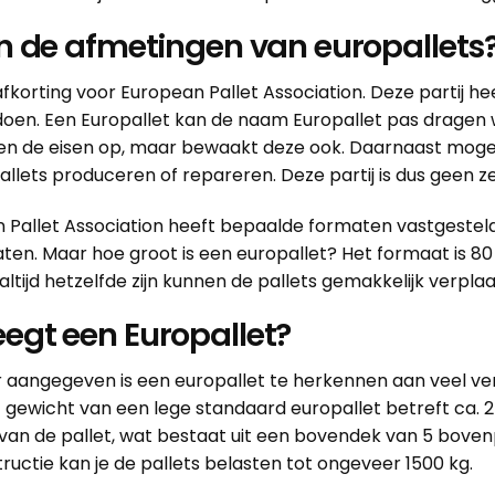
jn de afmetingen van europallets
afkorting voor European Pallet Association. Deze partij 
oen. Een Europallet kan de naam Europallet pas dragen w
leen de eisen op, maar bewaakt deze ook. Daarnaast mogen
allets produceren of repareren. Deze partij is dus geen z
 Pallet Association heeft bepaalde formaten vastgesteld
ten. Maar hoe groot is een europallet? Het formaat is 80
altijd hetzelfde zijn kunnen de pallets gemakkelijk ver
egt een Europallet?
r aangegeven is een europallet te herkennen aan veel ve
t gewicht van een lege standaard europallet betreft ca. 
 van de pallet, wat bestaat uit een bovendek van 5 boven
ructie kan je de pallets belasten tot ongeveer 1500 kg.