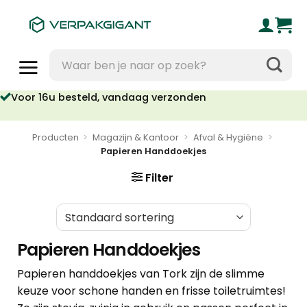
Ga
naar
inhoud
Zoeken
naar:
Voor 16u besteld, vandaag verzonden
Producten
>
Magazijn & Kantoor
>
Afval & Hygiëne
>
Papieren Handdoekjes
Filter
Papieren Handdoekjes
Papieren handdoekjes van Tork zijn de slimme
keuze voor schone handen en frisse toiletruimtes!