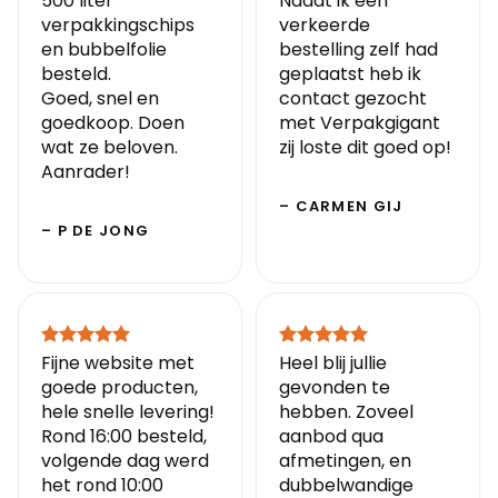
500 liter
Nadat ik een
verpakkingschips
verkeerde
en bubbelfolie
bestelling zelf had
besteld.
geplaatst heb ik
Goed, snel en
contact gezocht
goedkoop. Doen
met Verpakgigant
wat ze beloven.
zij loste dit goed op!
Aanrader!
– CARMEN GIJ
– P DE JONG
Fijne website met
Heel blij jullie
goede producten,
gevonden te
hele snelle levering!
hebben. Zoveel
Rond 16:00 besteld,
aanbod qua
volgende dag werd
afmetingen, en
het rond 10:00
dubbelwandige