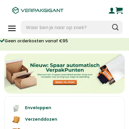
Ga
naar
inhoud
Zoeken
naar:
Geen orderkosten vanaf €95
Enveloppen
Verzenddozen