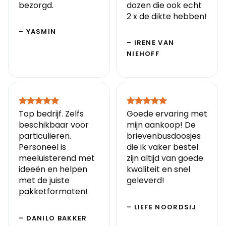
bezorgd.
dozen die ook echt
2 x de dikte hebben!
– YASMIN
– IRENE VAN
NIEHOFF
Top bedrijf. Zelfs
Goede ervaring met
beschikbaar voor
mijn aankoop! De
particulieren.
brievenbusdoosjes
Personeel is
die ik vaker bestel
meeluisterend met
zijn altijd van goede
ideeën en helpen
kwaliteit en snel
met de juiste
geleverd!
pakketformaten!
– LIEFE NOORDSIJ
– DANILO BAKKER