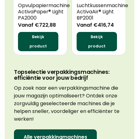
Opvulpapiermachine
Luchtkussenmachine
D
ActivaPaper® Light
ActivaAir® Light
G
PA2000
BP2001
A
N
Vanaf €722,88
Vanaf €416,74
V
Bekijk
Bekijk
product
product
Topselectie verpakkingsmachines:
efficiëntie voor jouw bedrijf
Op zoek naar een verpakkingsmachine die
jouw magazijn optimaliseert? Ontdek onze
zorgvuldig geselecteerde machines die je
helpen sneller, voordeliger en efficiënter te
werken!
Alle verpakkingmachines