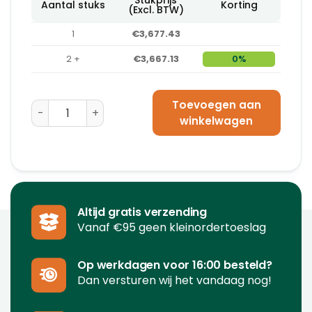
Aantal stuks
Korting
(Excl. BTW)
1
€3,677.43
2 +
€3,667.13
0%
Toevoegen aan
Opvulpapiermachine ActivaPaper® Power+ PA6000 a
winkelwagen
Altijd gratis verzending
Vanaf €95 geen kleinordertoeslag
Op werkdagen voor 16:00 besteld?
Dan versturen wij het vandaag nog!