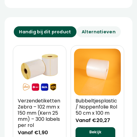
Handig bij dit product
Alternatieven
Verzendetiketten
Bubbeltjesplastic
V
Zebra – 102 mm x
/ Noppenfolie Rol
P
150 mm (Kern 25
50 cm x 100 m
T
mm) – 300 labels
m
Vanaf €20,27
per rol
V
Vanaf €1,90
Bekijk