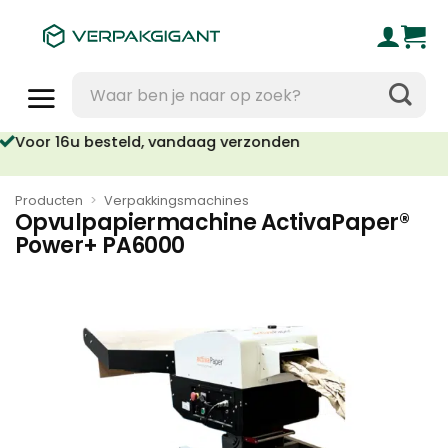
Ga
naar
inhoud
Zoeken
naar:
oor 16u besteld, vandaag verzonden
Geen orderkosten vanaf €95
Producten
>
Verpakkingsmachines
Opvulpapiermachine ActivaPaper®
Power+ PA6000