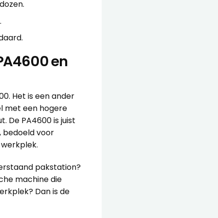
ddozen.
.
daard.
e PA4600 en
00. Het is een ander
el met een hogere
 De PA4600 is juist
, bedoeld voor
 werkplek.
oerstaand pakstation?
ische machine die
erkplek? Dan is de