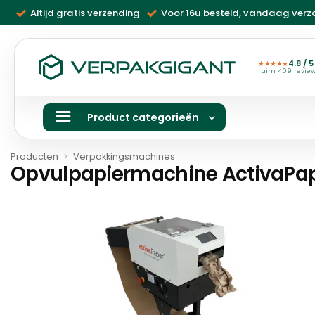
Ga
Altijd gratis verzending
Voor 16u besteld, vandaag ver
naar
inhoud
4.8 / 5
★★★★★
ruim 409 revie
Product categorieën
Producten
>
Verpakkingsmachines
Opvulpapiermachine ActivaPap