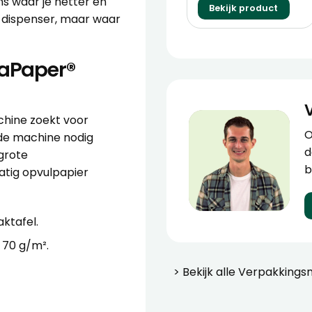
s waar je netter en
Bekijk product
 dispenser, maar waar
vaPaper®
chine zoekt voor
O
nde machine nodig
d
lgrote
b
tig opvulpapier
aktafel.
 70 g/m².
> Bekijk alle
Verpakkings