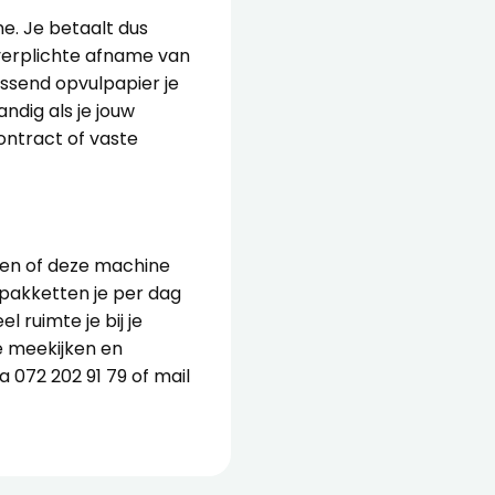
e. Je betaalt dus
 verplichte afname van
assend opvulpapier je
ndig als je jouw
ontract of vaste
eten of deze machine
 pakketten je per dag
 ruimte je bij je
e meekijken en
ia
072 202 91 79
of mail