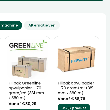
e machine
Alternatieven
Fillpak Greenline
Fillpak opvulpapier
F
opvulpapier – 70
– 70 gram/m² (381
O
gram/m² (381 mm
mm x 360 m)
g
x 360 m)
x
Vanaf €58,76
Vanaf €30,29
V
Bekijk product