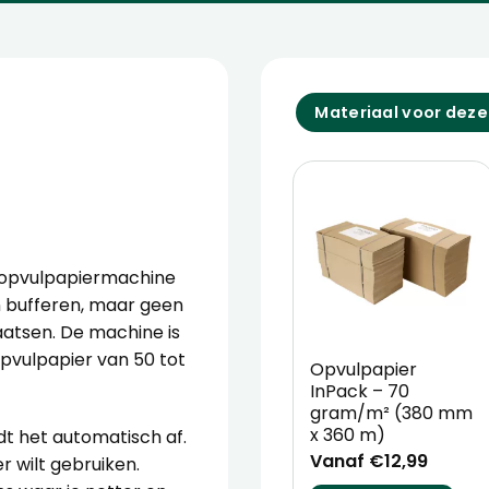
Materiaal voor dez
e opvulpapiermachine
n bufferen, maar geen
aatsen. De machine is
pvulpapier van 50 tot
Opvulpapier
InPack – 70
gram/m² (380 mm
x 360 m)
dt het automatisch af.
Vanaf €12,99
r wilt gebruiken.