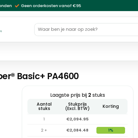
zonden
Geen orderkosten vanaf €95
Zoeken
naar:
ws
er® Basic+ PA4600
Laagste prijs bij
2
stuks
Aantal
Stukprijs
Korting
stuks
(Excl. BTW)
1
€2,094.95
2 +
€2,084.48
1%