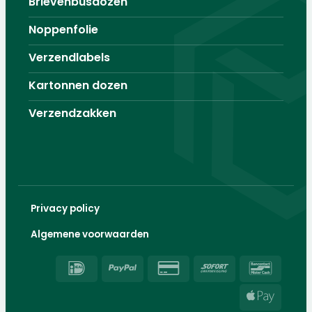
Brievenbusdozen
Noppenfolie
Verzendlabels
Kartonnen dozen
Verzendzakken
Privacy policy
Algemene voorwaarden
IDeal
PayPal
Credit
Sofort
Banco
Card
Apple
2
Pay