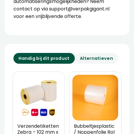
automatiseringsmogelijkheden? Neem
contact op via support@verpakgigant.nl
voor een vrijblijvende offerte.
Handig bij dit product
Alternatieven
Verzendetiketten
Bubbeltjesplastic
V
Zebra – 102 mm x
/ Noppenfolie Rol
P