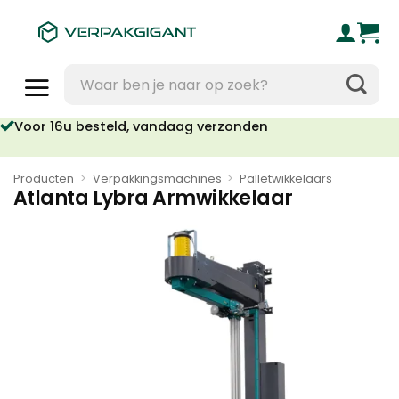
Ga
naar
inhoud
Zoeken
naar:
Voor 16u besteld, vandaag verzonden
Producten
>
Verpakkingsmachines
>
Palletwikkelaars
Atlanta Lybra Armwikkelaar