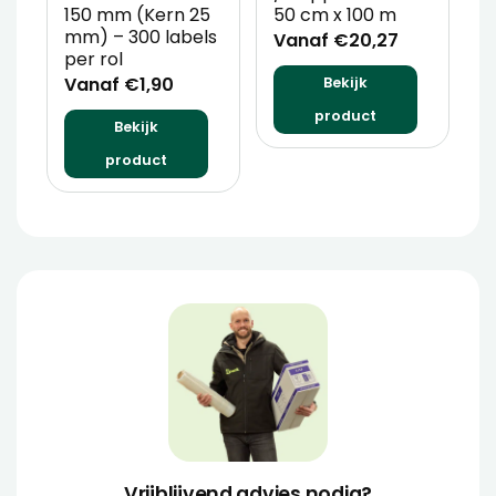
150 mm (Kern 25
50 cm x 100 m
T
mm) – 300 labels
m
Vanaf €20,27
per rol
V
Vanaf €1,90
Bekijk
product
Bekijk
product
Vrijblijvend advies nodig?