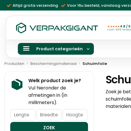
Ga
Altijd gratis verzending
Voor 16u besteld, vandaag ver
naar
inhoud
4.8 / 5
★★★★★
ruim 409 revie
Product categorieën
Producten
>
Beschermingsmateriaal
>
Schuimfolie
Schu
Welk product zoek je?
Vul hieronder de
Zoek je be
afmetingen in (in
schuimfoli
millimeters).
materialen