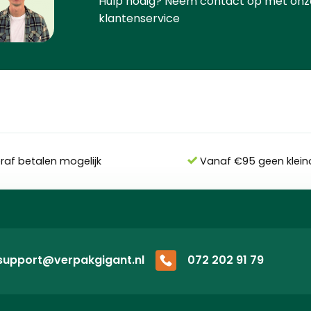
Hulp nodig? Neem contact op met onz
klantenservice
eraf betalen mogelijk
Vanaf €95 geen klein
support@verpakgigant.nl
072 202 91 79