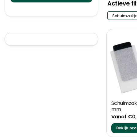
Actieve fi
Schuimzakj
+
Schuimzakj
mm
Vanaf €0
Bekijk pr