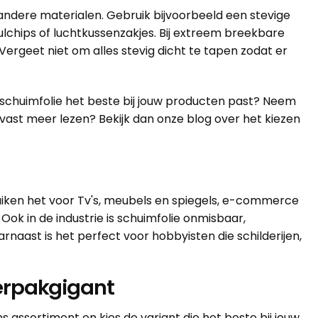
ndere materialen. Gebruik bijvoorbeeld een stevige
lchips of luchtkussenzakjes. Bij extreem breekbare
ergeet niet om alles stevig dicht te tapen zodat er
ke schuimfolie het beste bij jouw producten past? Neem
alvast meer lezen? Bekijk dan onze
blog over het kiezen
uiken het voor Tv's, meubels en spiegels, e-commerce
ok in de industrie is schuimfolie onmisbaar,
aast is het perfect voor hobbyisten die schilderijen,
Verpakgigant
 assortiment en kies de variant die het beste bij jouw