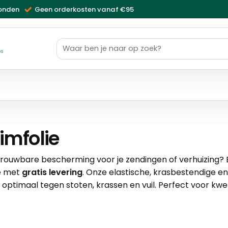
zonden
Geen orderkosten vanaf €95
Zoeken
naar:
ws
imfolie
trouwbare bescherming voor je zendingen of verhuizing? Bi
e met
gratis levering
. Onze elastische, krasbestendige 
 optimaal tegen stoten, krassen en vuil. Perfect voor k