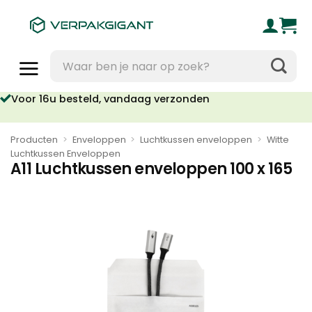
Ga
naar
inhoud
Zoeken
naar:
Voor 16u besteld, vandaag verzonden
Producten
>
Enveloppen
>
Luchtkussen enveloppen
>
Witte
Luchtkussen Enveloppen
A11 Luchtkussen enveloppen 100 x 165