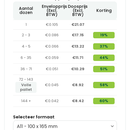
Envelopprijs
Doosprijs
Aantal
(Excl.
(Excl.
Korting
dozen
BTW)
BTW)
1
€0.105
€21.07
2 - 3
€0.086
€17.15
19%
4 - 5
€0.066
€13.22
37%
6 - 35
€0.059
€11.71
44%
36 - 71
€0.051
€10.29
51%
72 - 143
Volle
€0.045
€8.92
58%
pallet
144 +
€0.042
€8.42
60%
Selecteer formaat