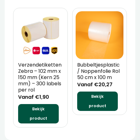
Verzendetiketten
Bubbeltjesplastic
V
Zebra – 102 mm x
/ Noppenfolie Rol
P
150 mm (Kern 25
50 cm x 100 m
T
mm) – 300 labels
m
Vanaf €20,27
per rol
V
Vanaf €1,90
Bekijk
product
Bekijk
product