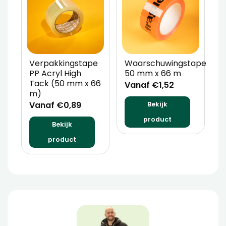
Verpakkingstape
Waarschuwingstape
T
PP Acryl High
50 mm x 66 m
D
Tack (50 mm x 66
Vanaf €1,52
V
m)
Vanaf €0,89
Bekijk
product
Bekijk
product