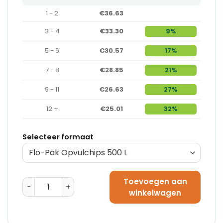
1 - 2
€36.63
3 - 4
€33.30
9%
5 - 6
€30.57
17%
7 - 8
€28.85
21%
9 - 11
€26.63
27%
12 +
€25.01
32%
Selecteer formaat
Toevoegen aan
Flo-Pak Opvulchips Bio 150 L aantal
winkelwagen