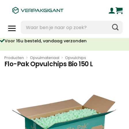
Ga
naar
inhoud
Zoeken
naar:
Voor 16u besteld, vandaag verzonden
Producten
>
Opvulmateriaal
>
Opvulchips
Flo-Pak Opvulchips Bio 150 L