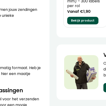
mm) – 300 labels
per rol
rmen jouw zendingen
Vanaf €1,90
e unieke
Bekijk product
O
lmatig formaat. Heb je
d
 hier een maatje
b
assingen
al voor het verzenden
voor een mooie