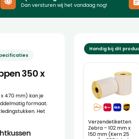
Dan versturen wij het vandaag nog!
Handig bij dit produ
pecificaties
ppen 350 x
 x 470 mm) kan je
iddelmatig formaat.
 kledingstukken. Het
Verzendetiketten
Zebra – 102 mm x
htkussen
150 mm (Kern 25