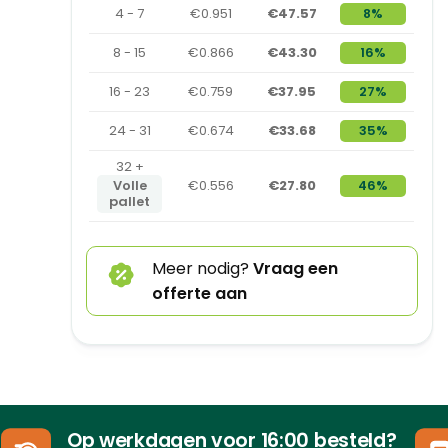
4 - 7
€0.951
€47.57
8%
8 - 15
€0.866
€43.30
16%
16 - 23
€0.759
€37.95
27%
24 - 31
€0.674
€33.68
35%
32 +
Volle
€0.556
€27.80
46%
pallet
Meer nodig?
Vraag een
offerte aan
Op werkdagen voor 16:00 besteld?