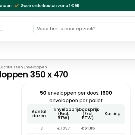
zonden
Geen orderkosten vanaf €95
Zoeken
naar:
ws
Luchtkussen Enveloppen
loppen 350 x 470
50
enveloppen per doos,
1600
enveloppen per pallet
Envelopprijs
Doosprijs
Aantal
(Excl.
(Excl.
Korting
dozen
BTW)
BTW)
1 - 3
€1.037
€51.85