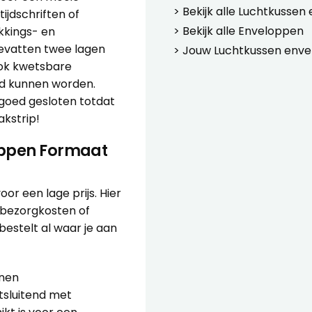
> Bekijk alle
Luchtkussen
ijdschriften of
> Bekijk alle
Enveloppen
kkings- en
evatten twee lagen
> Jouw
Luchtkussen env
ook kwetsbare
rd kunnen worden.
goed gesloten totdat
akstrip!
oppen Formaat
or een lage prijs. Hier
 bezorgkosten of
bestelt al waar je aan
enen
tsluitend met