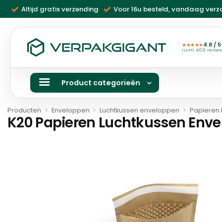
Ga
Altijd gratis verzending
Voor 16u besteld, vandaag ver
naar
inhoud
4.8 / 5
★★★★★
ruim 409 revie
Product categorieën
Producten
>
Enveloppen
>
Luchtkussen enveloppen
>
Papieren 
K20 Papieren Luchtkussen Enve