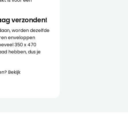
ikt is voor een
aag verzonden!
edaan, worden dezelfde
eren enveloppen
oeveel 350 x 470
ad hebben, dus je
n? Bekijk