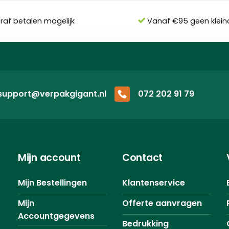
eraf betalen mogelijk
Vanaf €95 geen klein
support@verpakgigant.nl
072 202 91 79
Mijn account
Contact
Mijn Bestellingen
Klantenservice
Mijn
Offerte aanvragen
Accountgegevens
Bedrukking