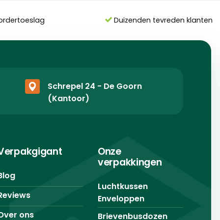
ordertoeslag
Duizenden tevreden klanten
Schrepel 24 - De Goorn
(Kantoor)
Verpakgigant
Onze
verpakkingen
Blog
Luchtkussen
Reviews
Enveloppen
Over ons
Brievenbusdozen