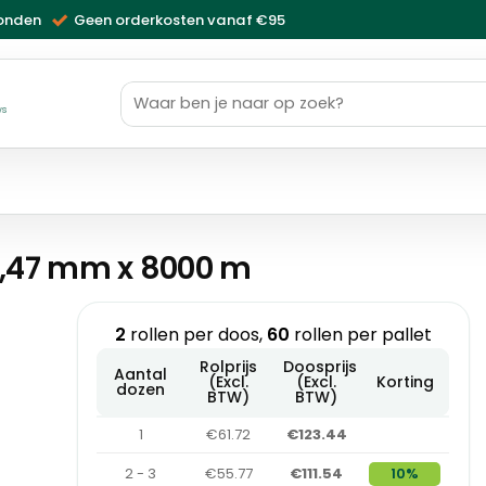
zonden
Geen orderkosten vanaf €95
Zoeken
naar:
ws
,47 mm x 8000 m
2
rollen per doos,
60
rollen per pallet
Rolprijs
Doosprijs
Aantal
(Excl.
(Excl.
Korting
dozen
BTW)
BTW)
1
€61.72
€123.44
2 - 3
€55.77
€111.54
10%