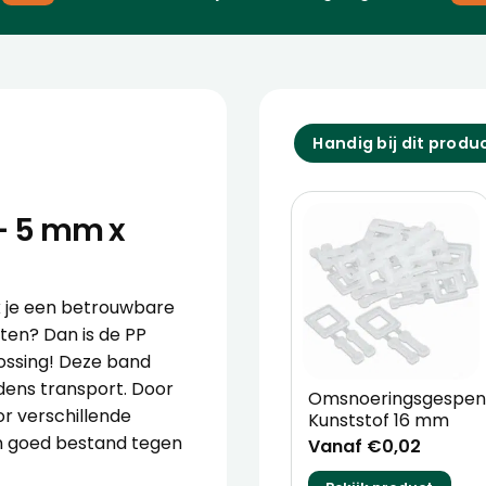
Handig bij dit produ
– 5 mm x
k je een betrouwbare
ten? Dan is de PP
ssing! Deze band
ijdens transport. Door
Omsnoeringsgespe
or verschillende
Kunststof 16 mm
en goed bestand tegen
Vanaf €0,02