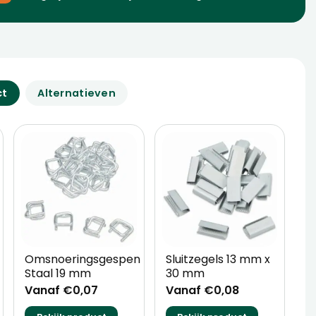
ct
Alternatieven
n
Omsnoeringsgespen
Sluitzegels 13 mm x
H
Staal 19 mm
30 mm
o
Vanaf €0,07
Vanaf €0,08
V