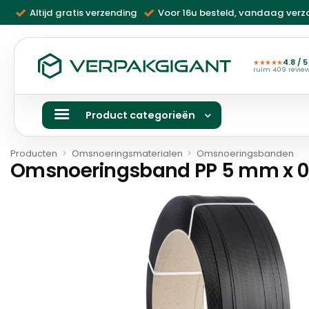
Ga
Altijd gratis verzending
Voor 16u besteld, vandaag ver
naar
inhoud
4.8 / 5
★★★★★
ruim 409 revie
Product categorieën
Producten
>
Omsnoeringsmaterialen
>
Omsnoeringsbanden
Omsnoeringsband PP 5 mm x 0