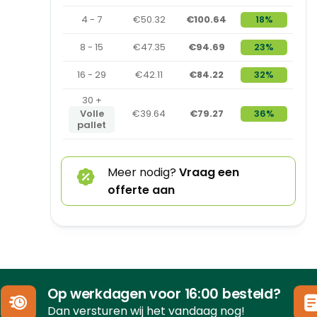
4 - 7
€50.32
€100.64
18%
8 - 15
€47.35
€94.69
23%
16 - 29
€42.11
€84.22
32%
30 +
Volle
€39.64
€79.27
36%
pallet
Meer nodig?
Vraag een
offerte aan
Op werkdagen voor 16:00 besteld?
Dan versturen wij het vandaag nog!