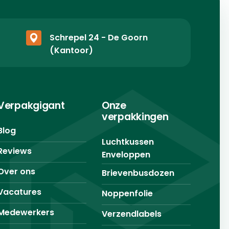
Schrepel 24 - De Goorn
(Kantoor)
Verpakgigant
Onze
verpakkingen
Blog
Luchtkussen
Reviews
Enveloppen
Over ons
Brievenbusdozen
Vacatures
Noppenfolie
Medewerkers
Verzendlabels