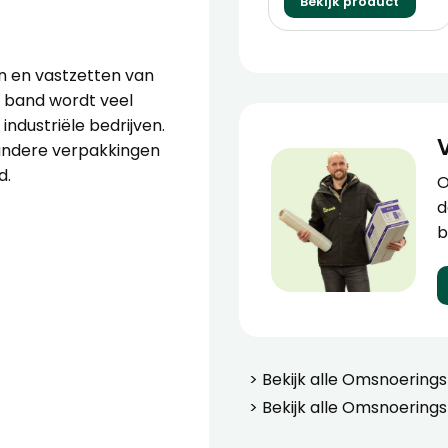
Bekijk product
n en vastzetten van
e band wordt veel
 industriële bedrijven.
 andere verpakkingen
d.
O
d
b
> Bekijk alle
Omsnoering
> Bekijk alle
Omsnoerings