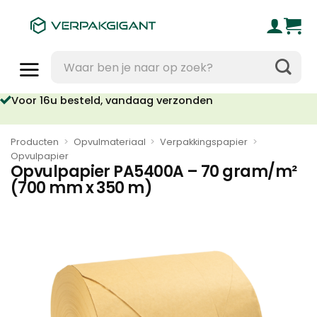
Ga
naar
inhoud
Zoeken
naar:
Voor 16u besteld, vandaag verzonden
Geen orderkosten vanaf €95
Producten
>
Opvulmateriaal
>
Verpakkingspapier
>
Opvulpapier
Opvulpapier PA5400A – 70 gram/m²
(700 mm x 350 m)