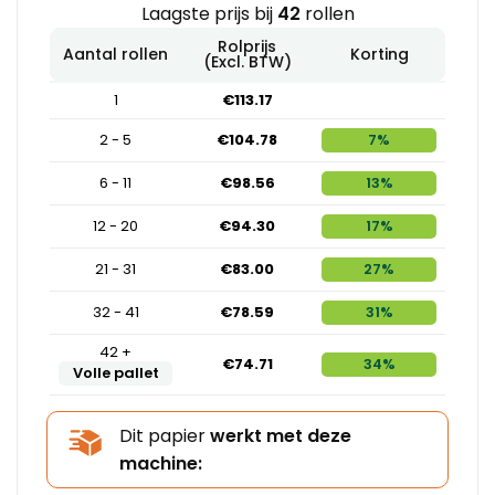
Laagste prijs bij
42
rollen
Rolprijs
Aantal rollen
Korting
(Excl. BTW)
1
€113.17
2 - 5
€104.78
7%
6 - 11
€98.56
13%
12 - 20
€94.30
17%
21 - 31
€83.00
27%
32 - 41
€78.59
31%
42 +
€74.71
34%
Volle pallet
Dit papier
werkt met deze
machine: