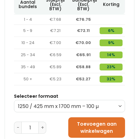
Aantal
(Excl.
(Excl.
Korting
bundels
BTW)
BTW)
1 - 4
€7.68
€76.75
5 - 9
€7.21
€72.11
6%
10 - 24
€7.00
€70.00
9%
25 - 34
€6.59
€65.91
14%
35 - 49
€5.89
€58.88
23%
50 +
€5.23
€52.27
32%
Selecteer formaat
Toevoegen aan
Pallet Krimphoes 1250 / 525 mm x 1800 mm - 100 µ aa
winkelwagen