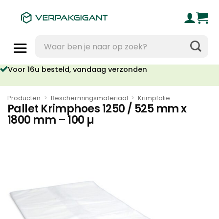
Ga
naar
inhoud
Zoeken
naar:
Voor 16u besteld, vandaag verzonden
Producten
>
Beschermingsmateriaal
>
Krimpfolie
Pallet Krimphoes 1250 / 525 mm x
1800 mm – 100 µ