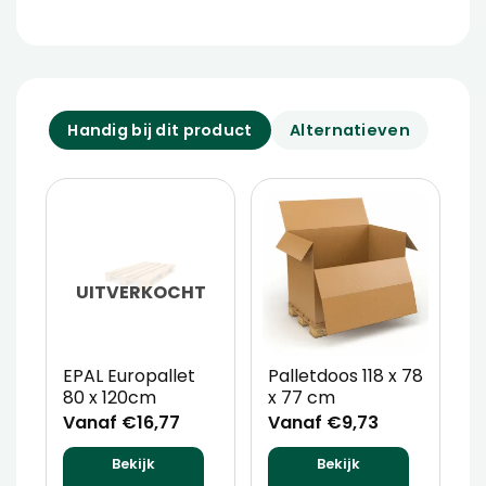
Handig bij dit product
Alternatieven
UITVERKOCHT
EPAL Europallet
Palletdoos 118 x 78
P
80 x 120cm
x 77 cm
5
Vanaf €16,77
Vanaf €9,73
V
Bekijk
Bekijk