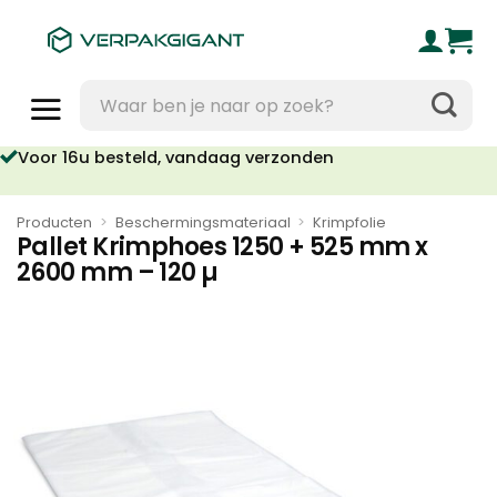
Ga
naar
inhoud
Zoeken
naar:
Voor 16u besteld, vandaag verzonden
Producten
>
Beschermingsmateriaal
>
Krimpfolie
Pallet Krimphoes 1250 + 525 mm x
2600 mm – 120 µ