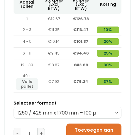
Aantal
(Excl.
(Excl.
Korting
rollen
BTW)
BTW)
1
€12.67
€126.73
2 - 3
€11.35
€113.47
10%
4 - 5
€10.14
€101.37
20%
6 - 11
€9.45
€94.46
25%
12 - 39
€8.87
€88.69
30%
40 +
Volle
€7.92
€79.24
37%
pallet
Selecteer formaat
Toevoegen aan
Pallet Krimphoes 1250 + 525 mm x 2600 mm - 120 µ a