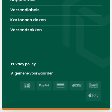
Verzendlabels
Kartonnen dozen
Verzendzakken
Privacy policy
Algemene voorwaarden
IDeal
PayPal
Credit
Sofort
Banco
Card
Apple
2
Pay