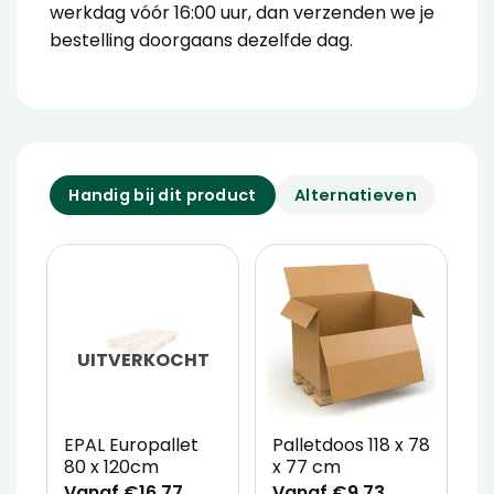
werkdag vóór 16:00 uur, dan verzenden we je
bestelling doorgaans dezelfde dag.
Handig bij dit product
Alternatieven
UITVERKOCHT
EPAL Europallet
Palletdoos 118 x 78
P
80 x 120cm
x 77 cm
5
Vanaf €16,77
Vanaf €9,73
V