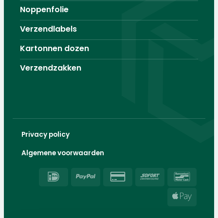
Noppenfolie
Verzendlabels
Kartonnen dozen
Verzendzakken
Privacy policy
Algemene voorwaarden
IDeal
PayPal
Credit
Sofort
Banco
Card
Apple
2
Pay