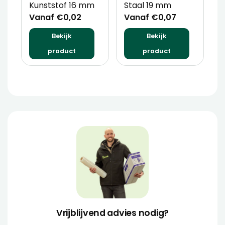
Kunststof 16 mm
Staal 19 mm
x
Vanaf €0,02
Vanaf €0,07
V
Bekijk
Bekijk
product
product
Vrijblijvend advies nodig?