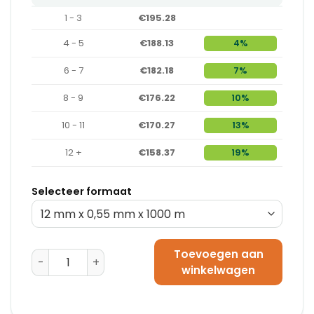
1 - 3
€195.28
4 - 5
€188.13
4%
6 - 7
€182.18
7%
8 - 9
€176.22
10%
10 - 11
€170.27
13%
12 +
€158.37
19%
Selecteer formaat
Toevoegen aan
PaperStrap 12 mm x 0,6 mm x 2000 m aantal
winkelwagen