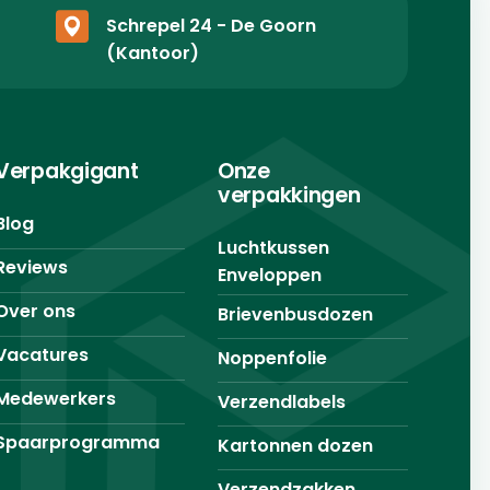
Schrepel 24 - De Goorn
(Kantoor)
Verpakgigant
Onze
verpakkingen
Blog
Luchtkussen
Reviews
Enveloppen
Over ons
Brievenbusdozen
Vacatures
Noppenfolie
Medewerkers
Verzendlabels
Spaarprogramma
Kartonnen dozen
Verzendzakken