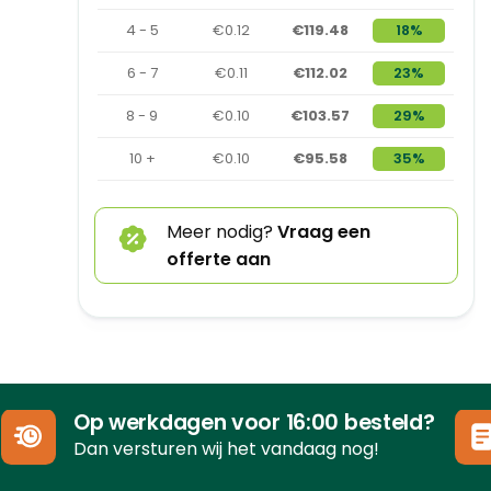
4 - 5
€0.12
€119.48
18%
6 - 7
€0.11
€112.02
23%
8 - 9
€0.10
€103.57
29%
10 +
€0.10
€95.58
35%
Meer nodig?
Vraag een
offerte aan
Op werkdagen voor 16:00 besteld?
Dan versturen wij het vandaag nog!