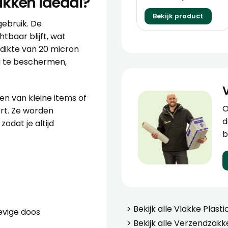
akken ideaal?
Bekijk product
gebruik. De
tbaar blijft, wat
n dikte van 20 micron
d te beschermen,
en van kleine items of
O
ort. Ze worden
d
odat je altijd
b
> Bekijk alle
Vlakke Plasti
tevige doos
> Bekijk alle
Verzendzakk