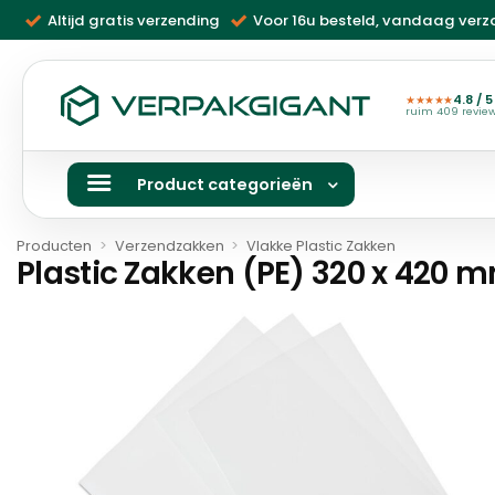
Ga
Altijd gratis verzending
Voor 16u besteld, vandaag ver
naar
inhoud
4.8 / 5
★★★★★
ruim 409 revie
Product categorieën
Producten
>
Verzendzakken
>
Vlakke Plastic Zakken
Plastic Zakken (PE) 320 x 420 