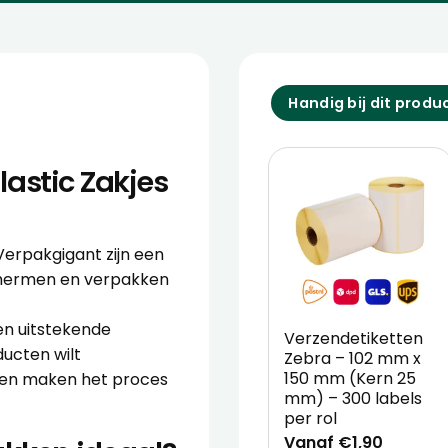
Handig bij dit produ
lastic Zakjes
Verpakgigant zijn een
chermen en verpakken
en uitstekende
Verzendetiketten
ducten wilt
Zebra – 102 mm x
150 mm (Kern 25
kken maken het proces
mm) – 300 labels
per rol
Vanaf €1,90