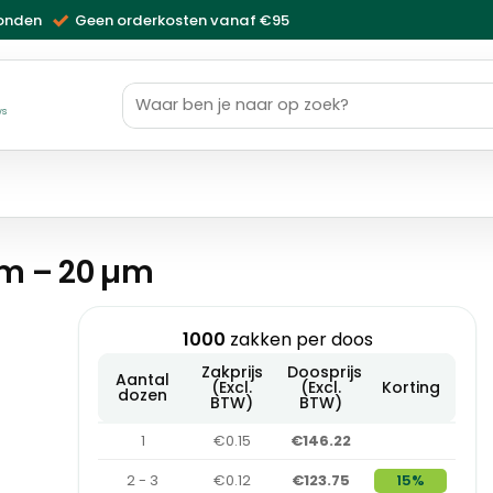
zonden
Geen orderkosten vanaf €95
Zoeken
naar:
ws
mm – 20 µm
1000
zakken per doos
Zakprijs
Doosprijs
Aantal
(Excl.
(Excl.
Korting
dozen
BTW)
BTW)
1
€0.15
€146.22
2 - 3
€0.12
€123.75
15%