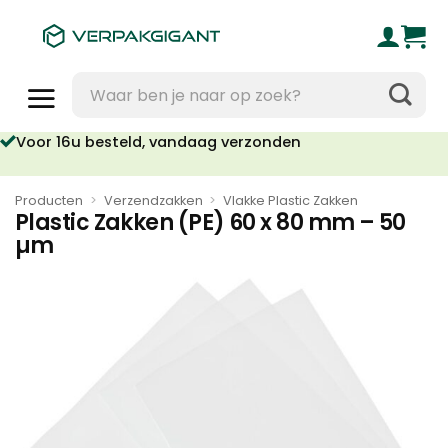
Ga
naar
inhoud
Zoeken
naar:
Voor 16u besteld, vandaag verzonden
Producten
>
Verzendzakken
>
Vlakke Plastic Zakken
Plastic Zakken (PE) 60 x 80 mm – 50
µm