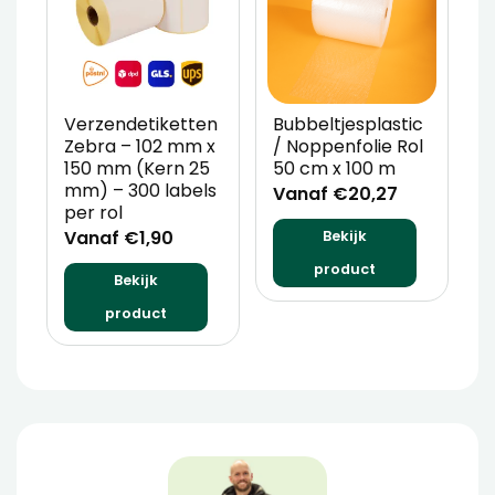
Verzendetiketten
Bubbeltjesplastic
V
Zebra – 102 mm x
/ Noppenfolie Rol
P
150 mm (Kern 25
50 cm x 100 m
T
mm) – 300 labels
m
Vanaf €20,27
per rol
V
Vanaf €1,90
Bekijk
product
Bekijk
product