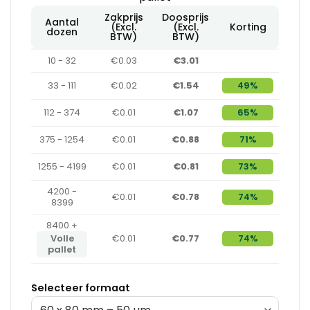
Zakprijs
Doosprijs
Aantal
(Excl.
(Excl.
Korting
dozen
BTW)
BTW)
10 - 32
€0.03
€3.01
33 - 111
€0.02
€1.54
49%
112 - 374
€0.01
€1.07
65%
375 - 1254
€0.01
€0.88
71%
1255 - 4199
€0.01
€0.81
73%
4200 -
€0.01
€0.78
74%
8399
8400 +
Volle
€0.01
€0.77
74%
pallet
Selecteer formaat